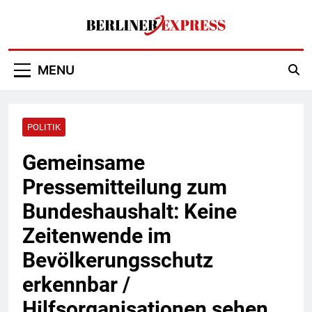
Skip
to
content
Berliner Express
MENU
POLITIK
Gemeinsame
Pressemitteilung zum
Bundeshaushalt: Keine
Zeitenwende im
Bevölkerungsschutz
erkennbar /
Hilfsorganisationen sehen