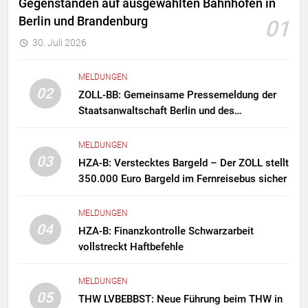
Gegenständen auf ausgewählten Bahnhöfen in
Berlin und Brandenburg
01
30. Juli 2026
MELDUNGEN
02
ZOLL-BB: Gemeinsame Pressemeldung der
Staatsanwaltschaft Berlin und des
Zollfahndungsamtes Berlin-Brandenburg
Zollfahndung hebt mutmaßliches
MELDUNGEN
Drogenlabor aus
03
HZA-B: Verstecktes Bargeld – Der ZOLL stellt
350.000 Euro Bargeld im Fernreisebus sicher
MELDUNGEN
04
HZA-B: Finanzkontrolle Schwarzarbeit
vollstreckt Haftbefehle
MELDUNGEN
05
THW LVBEBBST: Neue Führung beim THW in