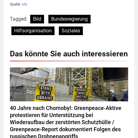
Quelle:
ots
Tagged:
Bild
Bundesregierung
Hilfsorganisation
Soziales
Das könnte Sie auch interessieren
40 Jahre nach Chornobyl: Greenpeace-Aktive
protestieren für Unterstützung bei
Wiederaufbau der zerstörten Schutzhülle /
Greenpeace-Report dokumentiert Folgen des
russischen Drohnenangriffs