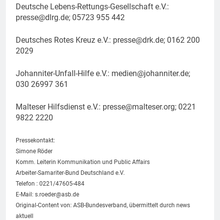
Deutsche Lebens-Rettungs-Gesellschaft e.V.:
presse@dlrg.de
; 05723 955 442
Deutsches Rotes Kreuz e.V.:
presse@drk.de
; 0162 200
2029
Johanniter-Unfall-Hilfe e.V.:
medien@johanniter.de
;
030 26997 361
Malteser Hilfsdienst e.V.:
presse@malteser.org
; 0221
9822 2220
Pressekontakt:
Simone Röder
Komm. Leiterin Kommunikation und Public Affairs
Arbeiter-Samariter-Bund Deutschland e.V.
Telefon : 0221/47605-484
E-Mail:
s.roeder@asb.de
Original-Content von: ASB-Bundesverband, übermittelt durch news
aktuell