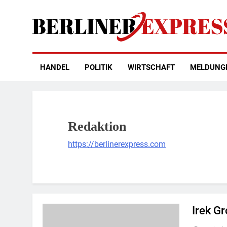
Skip
to
content
Berliner Express
HANDEL
POLITIK
WIRTSCHAFT
MELDUNG
Redaktion
https://berlinerexpress.com
Irek G