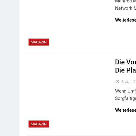
Manfred M
Network M
Weiterles
MAGAZIN
Die Vor
Die Pl
4. Juni 
Wenn Umfa
Sorgfälti
Weiterles
MAGAZIN