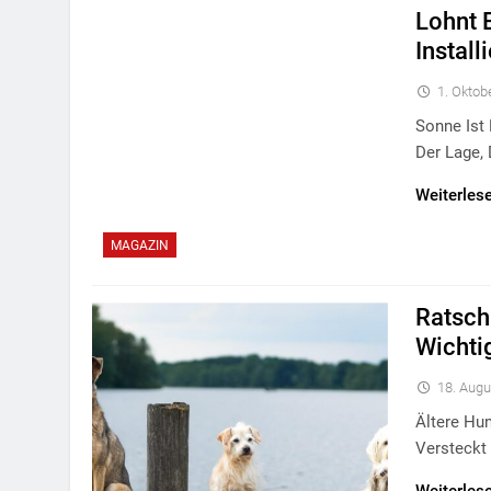
Lohnt E
Install
1. Oktob
Sonne Ist
Der Lage,
Weiterles
MAGAZIN
Ratsch
Wichti
18. Augu
Ältere Hu
Versteckt