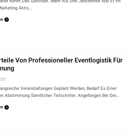
eier Kennt Das Geschäft. Mehr Als Drei Jahrzehnte War Er Im
arketing Aktiv,…
en
teile Von Professioneller Eventlogistik Für
anung
2025
ngreiche Veranstaltungen Geplant Werden, Bedarf Es Einer
gen Abstimmung Sämtlicher Teilschritte. Angefangen Bei Der…
en