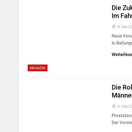
Die Zu
Im Fah
9. Mai 2
Neue Konz
In Ballun
Weiterles
MAGAZIN
Die Ro
Männer
9. Mai 2
Prostatav
Der Vorst