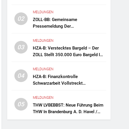
MELDUNGEN
02
ZOLL-BB: Gemeinsame
Pressemeldung Der
Staatsanwaltschaft Berlin Und Des
Zollfahndungsamtes Berlin-
MELDUNGEN
Brandenburg Zollfahndung Hebt
03
HZA-B: Verstecktes Bargeld – Der
Mutmaßliches Drogenlabor Aus
ZOLL Stellt 350.000 Euro Bargeld Im
Fernreisebus Sicher
MELDUNGEN
04
HZA-B: Finanzkontrolle
Schwarzarbeit Vollstreckt
Haftbefehle
MELDUNGEN
05
THW LVBEBBST: Neue Führung Beim
THW In Brandenburg A. D. Havel /
Zwei Frauen An Der Spitze Des
Ortsverbands