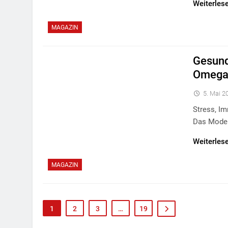
Weiterles
MAGAZIN
Gesund
Omega-
5. Mai 2
Stress, I
Das Moder
Weiterles
MAGAZIN
1
2
3
…
19