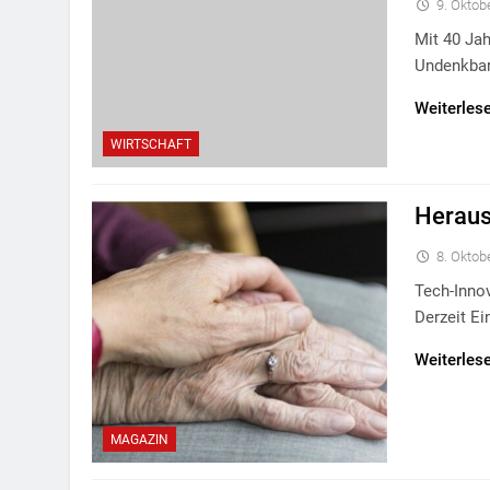
9. Oktob
Mit 40 Ja
Undenkbar
Weiterles
WIRTSCHAFT
Heraus
8. Oktob
Tech-Innov
Derzeit E
Weiterles
MAGAZIN