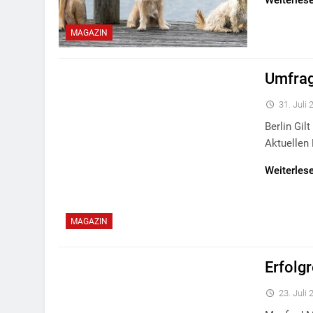
Weiterles
MAGAZIN
Umfrag
31. Juli
Berlin Gil
Aktuellen
Weiterles
MAGAZIN
Erfolg
23. Juli