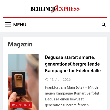
Skip
to
content
Berliner Express
MENU
Magazin
Degussa startet smarte,
generationsübergreifende
Kampagne für Edelmetalle
13. April 2026
Frankfurt am Main (ots) – Mit der
neuen Kampagne #smart verfolgt
Degussa einen bewusst
generationsübergreifenden…
WIRTSCHAFT