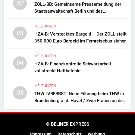
02
ZOLL-BB: Gemeinsame Pressemeldung der
Staatsanwaltschaft Berlin und des
Zollfahndungsamtes Berlin-Brandenburg
Zollfahndung hebt mutmaßliches
MELDUNGEN
Drogenlabor aus
03
HZA-B: Verstecktes Bargeld – Der ZOLL stellt
350.000 Euro Bargeld im Fernreisebus sicher
MELDUNGEN
04
HZA-B: Finanzkontrolle Schwarzarbeit
vollstreckt Haftbefehle
MELDUNGEN
05
THW LVBEBBST: Neue Führung beim THW in
Brandenburg a. d. Havel / Zwei Frauen an der
Spitze des Ortsverbands
© BELINER EXPRESS
Impressum
Datenschutz
Werbung