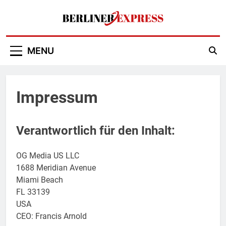
Skip
to
content
Berliner Express
MENU
Impressum
Verantwortlich für den Inhalt:
OG Media US LLC
1688 Meridian Avenue
Miami Beach
FL 33139
USA
CEO: Francis Arnold