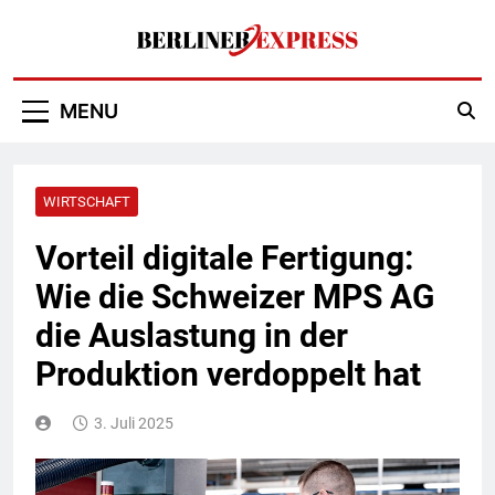
Skip
to
content
Berliner Express
MENU
WIRTSCHAFT
Vorteil digitale Fertigung:
Wie die Schweizer MPS AG
die Auslastung in der
Produktion verdoppelt hat
3. Juli 2025