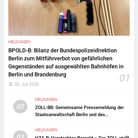
MELDUNGEN
BPOLD-B: Bilanz der Bundespolizeidirektion
Berlin zum Mitführverbot von gefährlichen
Gegenständen auf ausgewählten Bahnhöfen in
Berlin und Brandenburg
01
30. Juli 2026
MELDUNGEN
02
ZOLL-BB: Gemeinsame Pressemeldung der
Staatsanwaltschaft Berlin und des
Zollfahndungsamtes Berlin-Brandenburg
Zollfahndung hebt mutmaßliches
MELDUNGEN
Drogenlabor aus
03
HZA-B: Verstecktes Bargeld – Der ZOLL stellt