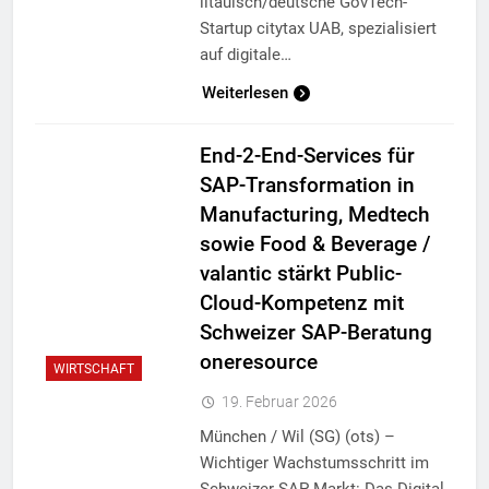
litauisch/deutsche GovTech-
Startup citytax UAB, spezialisiert
auf digitale…
Weiterlesen
End-2-End-Services für
SAP-Transformation in
Manufacturing, Medtech
sowie Food & Beverage /
valantic stärkt Public-
Cloud-Kompetenz mit
Schweizer SAP-Beratung
oneresource
WIRTSCHAFT
19. Februar 2026
München / Wil (SG) (ots) –
Wichtiger Wachstumsschritt im
Schweizer SAP-Markt: Das Digital