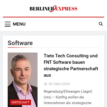
Skip
to
content
Berliner Express
MENU
Software
Tieto Tech Consulting und
FNT Software bauen
strategische Partnerschaft
aus
30. März 2026
Regensburg/Ellwangen (Jagst)
(ots) – Künftig wollen die
Unternehmen als strategische
WIRTSCHAFT