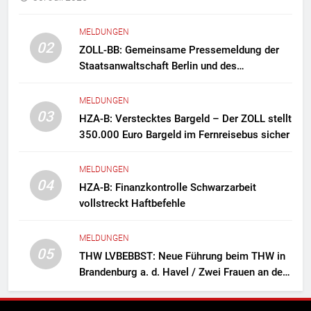
MELDUNGEN
02
ZOLL-BB: Gemeinsame Pressemeldung der
Staatsanwaltschaft Berlin und des
Zollfahndungsamtes Berlin-Brandenburg
Zollfahndung hebt mutmaßliches
MELDUNGEN
Drogenlabor aus
03
HZA-B: Verstecktes Bargeld – Der ZOLL stellt
350.000 Euro Bargeld im Fernreisebus sicher
MELDUNGEN
04
HZA-B: Finanzkontrolle Schwarzarbeit
vollstreckt Haftbefehle
MELDUNGEN
05
THW LVBEBBST: Neue Führung beim THW in
Brandenburg a. d. Havel / Zwei Frauen an der
Spitze des Ortsverbands