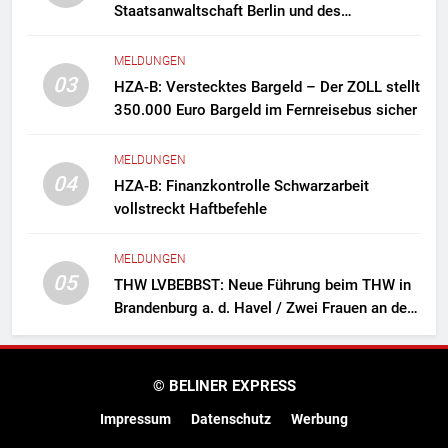
Staatsanwaltschaft Berlin und des
Zollfahndungsamtes Berlin-Brandenburg
Zollfahndung hebt mutmaßliches
MELDUNGEN
Drogenlabor aus
03
HZA-B: Verstecktes Bargeld – Der ZOLL stellt
350.000 Euro Bargeld im Fernreisebus sicher
MELDUNGEN
04
HZA-B: Finanzkontrolle Schwarzarbeit
vollstreckt Haftbefehle
MELDUNGEN
05
THW LVBEBBST: Neue Führung beim THW in
Brandenburg a. d. Havel / Zwei Frauen an der
Spitze des Ortsverbands
© BELINER EXPRESS
Impressum
Datenschutz
Werbung