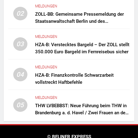
MELDUNGEN
02
ZOLL-BB: Gemeinsame Pressemeldung der
Staatsanwaltschaft Berlin und des
Zollfahndungsamtes Berlin-Brandenburg
Zollfahndung hebt mutmaßliches
MELDUNGEN
Drogenlabor aus
03
HZA-B: Verstecktes Bargeld – Der ZOLL stellt
350.000 Euro Bargeld im Fernreisebus sicher
MELDUNGEN
04
HZA-B: Finanzkontrolle Schwarzarbeit
vollstreckt Haftbefehle
MELDUNGEN
05
THW LVBEBBST: Neue Führung beim THW in
Brandenburg a. d. Havel / Zwei Frauen an der
Spitze des Ortsverbands
© BELINER EXPRESS