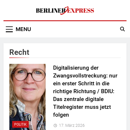
Skip
to
content
Berliner Express
MENU
Recht
Digitalisierung der
Zwangsvollstreckung: nur
ein erster Schritt in die
richtige Richtung / BDIU:
Das zentrale digitale
Titelregister muss jetzt
folgen
POLITIK
17. März 2026