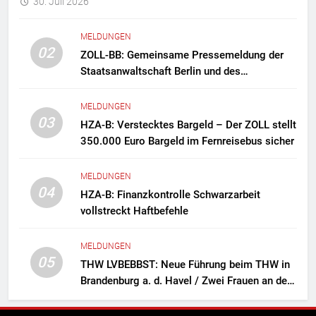
30. Juli 2026
MELDUNGEN
02
ZOLL-BB: Gemeinsame Pressemeldung der
Staatsanwaltschaft Berlin und des
Zollfahndungsamtes Berlin-Brandenburg
Zollfahndung hebt mutmaßliches
MELDUNGEN
Drogenlabor aus
03
HZA-B: Verstecktes Bargeld – Der ZOLL stellt
350.000 Euro Bargeld im Fernreisebus sicher
MELDUNGEN
04
HZA-B: Finanzkontrolle Schwarzarbeit
vollstreckt Haftbefehle
MELDUNGEN
05
THW LVBEBBST: Neue Führung beim THW in
Brandenburg a. d. Havel / Zwei Frauen an der
Spitze des Ortsverbands