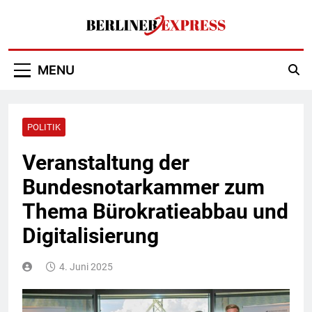
Skip
to
content
Berliner Express
MENU
POLITIK
Veranstaltung der
Bundesnotarkammer zum
Thema Bürokratieabbau und
Digitalisierung
4. Juni 2025