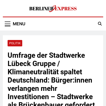
Skip
to
content
Berliner Express
MENU
POLITIK
Umfrage der Stadtwerke
Lübeck Gruppe /
Klimaneutralität spaltet
Deutschland: Bürger:innen
verlangen mehr
Investitionen – Stadtwerke
als Brückenbauer gefordert