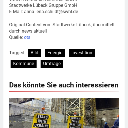
Stadtwerke Lübeck Gruppe GmbH
E-Mail:
anna-lena.schildt@swhl.de
Original-Content von: Stadtwerke Lübeck, übermittelt
durch news aktuell
Quelle:
ots
Tagged:
Bild
Energie
Investition
Kommune
Umfrage
Das könnte Sie auch interessieren