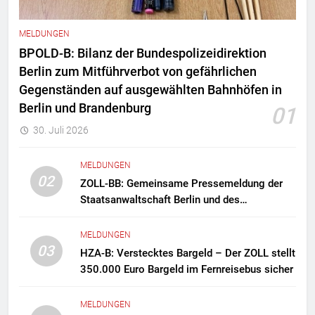
MELDUNGEN
BPOLD-B: Bilanz der Bundespolizeidirektion
Berlin zum Mitführverbot von gefährlichen
Gegenständen auf ausgewählten Bahnhöfen in
Berlin und Brandenburg
01
30. Juli 2026
MELDUNGEN
02
ZOLL-BB: Gemeinsame Pressemeldung der
Staatsanwaltschaft Berlin und des
Zollfahndungsamtes Berlin-Brandenburg
Zollfahndung hebt mutmaßliches
MELDUNGEN
Drogenlabor aus
03
HZA-B: Verstecktes Bargeld – Der ZOLL stellt
350.000 Euro Bargeld im Fernreisebus sicher
MELDUNGEN