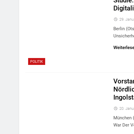
Studie
Digita
29. Janu
Berlin (o
Unsicherh
Weiterles
POLITIK
Vorsta
Nördli
Ingols
20. Janu
München (
War Der V