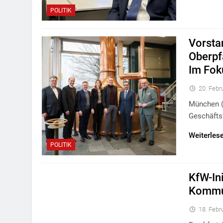
POLITIK
Vorsta
Oberpf
Im Fok
20. Febr
München (
Geschäfts
Weiterles
POLITIK
KfW-In
Kommun
18. Febr