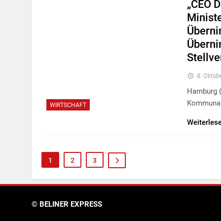
„CEO D
Minist
Überni
Überni
Stellve
8. Oktob
Hamburg (o
Kommunal
WIRTSCHAFT
Weiterles
1
2
3
© BELINER EXPRESS