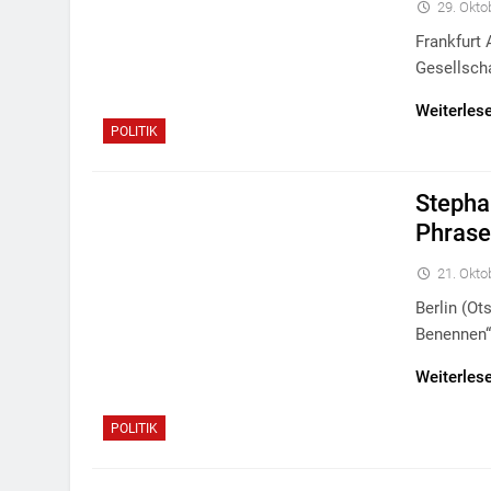
29. Okto
Frankfurt
Gesellsch
Weiterles
POLITIK
Stepha
Phrase
21. Okto
Berlin (o
Benennen“
Weiterles
POLITIK