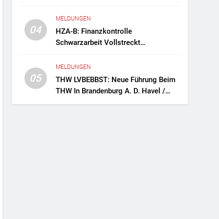
Fernreisebus Sicher
MELDUNGEN
04
HZA-B: Finanzkontrolle
Schwarzarbeit Vollstreckt
Haftbefehle
MELDUNGEN
05
THW LVBEBBST: Neue Führung Beim
THW In Brandenburg A. D. Havel /
Zwei Frauen An Der Spitze Des
Ortsverbands