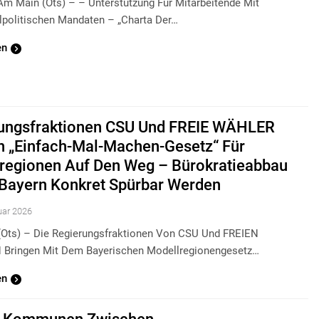
 Am Main (ots) – – Unterstützung Für Mitarbeitende Mit
olitischen Mandaten – „Charta Der…
en
ungsfraktionen CSU Und FREIE WÄHLER
n „Einfach-Mal-Machen-Gesetz“ Für
regionen Auf Den Weg – Bürokratieabbau
n Bayern Konkret Spürbar Werden
uar 2026
ots) – Die Regierungsfraktionen Von CSU Und FREIEN
ringen Mit Dem Bayerischen Modellregionengesetz…
en