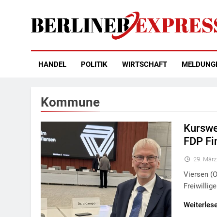
Skip
to
content
Berliner Express
HANDEL
POLITIK
WIRTSCHAFT
MELDUNG
Kommune
Kurswe
FDP Fi
29. März
Viersen (
Freiwillig
Weiterles