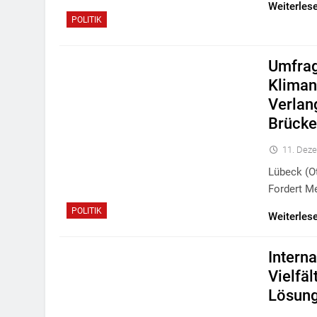
Weiterles
POLITIK
Umfrag
Kliman
Verlan
Brücke
11. Dez
Lübeck (ot
Fordert M
POLITIK
Weiterles
Intern
Vielfäl
Lösun