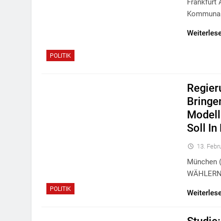
Frankfurt
Kommunalp
Weiterles
POLITIK
Regier
Bringe
Modell
Soll I
13. Febr
München (
WÄHLERN B
POLITIK
Weiterles