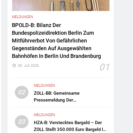
MELDUNGEN
BPOLD-B: Bilanz Der
Bundespolizeidirektion Berlin Zum
Mitführverbot Von Gefährlichen
Gegenständen Auf Ausgewählten
Bahnhöfen In Berlin Und Brandenburg
01
30. Juli 2026
MELDUNGEN
02
ZOLL-BB: Gemeinsame
Pressemeldung Der
Staatsanwaltschaft Berlin Und Des
Zollfahndungsamtes Berlin-
MELDUNGEN
Brandenburg Zollfahndung Hebt
03
HZA-B: Verstecktes Bargeld – Der
Mutmaßliches Drogenlabor Aus
ZOLL Stellt 350.000 Euro Bargeld Im