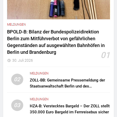
MELDUNGEN
BPOLD-B: Bilanz der Bundespolizeidirektion
Berlin zum Mitführverbot von gefährlichen
Gegenständen auf ausgewählten Bahnhöfen in
Berlin und Brandenburg
01
30. Juli 2026
MELDUNGEN
02
ZOLL-BB: Gemeinsame Pressemeldung der
Staatsanwaltschaft Berlin und des
Zollfahndungsamtes Berlin-Brandenburg
Zollfahndung hebt mutmaßliches
MELDUNGEN
Drogenlabor aus
03
HZA-B: Verstecktes Bargeld – Der ZOLL stellt
350.000 Euro Bargeld im Fernreisebus sicher