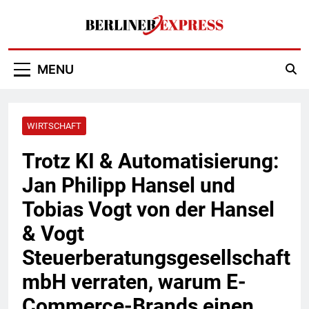
Skip
to
content
Berliner Express
MENU
WIRTSCHAFT
Trotz KI & Automatisierung:
Jan Philipp Hansel und
Tobias Vogt von der Hansel
& Vogt
Steuerberatungsgesellschaft
mbH verraten, warum E-
Commerce-Brands einen