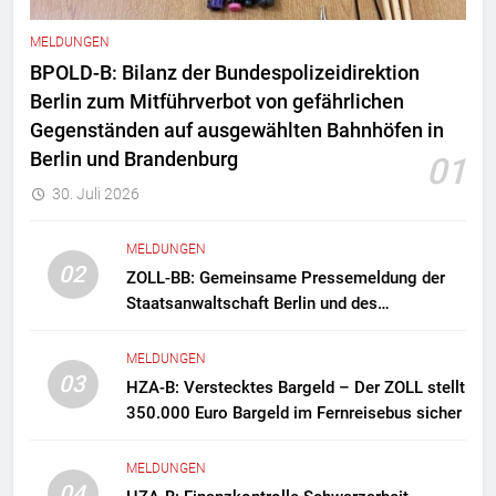
MELDUNGEN
BPOLD-B: Bilanz der Bundespolizeidirektion
Berlin zum Mitführverbot von gefährlichen
Gegenständen auf ausgewählten Bahnhöfen in
Berlin und Brandenburg
01
30. Juli 2026
MELDUNGEN
02
ZOLL-BB: Gemeinsame Pressemeldung der
Staatsanwaltschaft Berlin und des
Zollfahndungsamtes Berlin-Brandenburg
Zollfahndung hebt mutmaßliches
MELDUNGEN
Drogenlabor aus
03
HZA-B: Verstecktes Bargeld – Der ZOLL stellt
350.000 Euro Bargeld im Fernreisebus sicher
MELDUNGEN
04