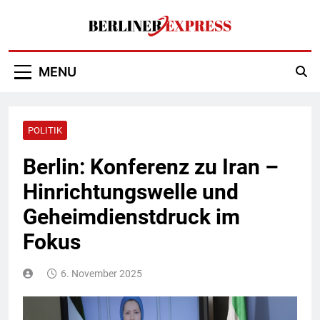
Skip
to
content
Berliner Express
MENU
POLITIK
Berlin: Konferenz zu Iran –
Hinrichtungswelle und
Geheimdienstdruck im
Fokus
6. November 2025