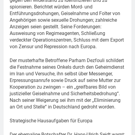
gegen den Widerstand zu identifizieren und zu
spionieren. Berichtet würden Mord- und
Entführungsdrohungen, Geiselnahme und Folter von
Angehörigen sowie sexuelle Drohungen; zahlreiche
Anzeigen seien gestellt. Seine Forderungen:
Ausweisung von Regimeagenten, Schließung
verdeckter Operationszentren, Schluss mit dem Export
von Zensur und Repression nach Europa.
Der musterhafte Betroffene Parham Dezfouli schildert
die Festnahme seines Onkels durch den Geheimdienst
im Iran und Versuche, ihn selbst über Messenger,
Erpressungsanrufe sowie Druck auf seine Mutter zur
Kooperation zu zwingen – ein „greifbares Bild von
justizieller Geiselnahme und Sicherheitsbedrohung“.
Nach seiner Weigerung sei ihm mit der „Eliminierung
an Ort und Stelle“ in Deutschland gedroht worden.
Strategische Hausaufgaben für Europa
Der ehemalige Botschafter Dr. Hans-Ulrich Seidt warnt: