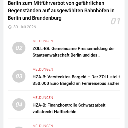
Berlin zum Mitführverbot von gefährlichen
Gegenständen auf ausgewählten Bahnhöfen in
Berlin und Brandenburg
01
30. Juli 2026
MELDUNGEN
02
ZOLL-BB: Gemeinsame Pressemeldung der
Staatsanwaltschaft Berlin und des
Zollfahndungsamtes Berlin-Brandenburg
Zollfahndung hebt mutmaßliches
MELDUNGEN
Drogenlabor aus
03
HZA-B: Verstecktes Bargeld – Der ZOLL stellt
350.000 Euro Bargeld im Fernreisebus sicher
MELDUNGEN
04
HZA-B: Finanzkontrolle Schwarzarbeit
vollstreckt Haftbefehle
MELDUNGEN