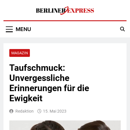
Skip
to
content
Berliner Express
MENU
MAGAZIN
Taufschmuck:
Unvergessliche
Erinnerungen für die
Ewigkeit
Redaktion
15. Mai 2023