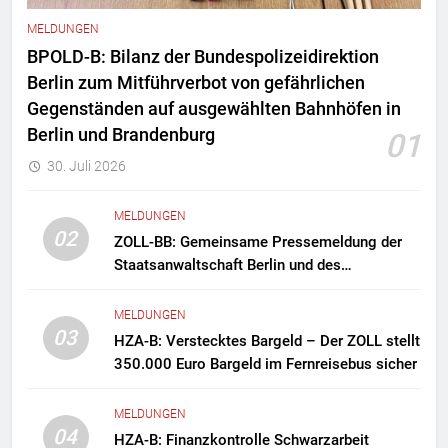
MELDUNGEN
BPOLD-B: Bilanz der Bundespolizeidirektion
Berlin zum Mitführverbot von gefährlichen
Gegenständen auf ausgewählten Bahnhöfen in
Berlin und Brandenburg
01
30. Juli 2026
MELDUNGEN
02
ZOLL-BB: Gemeinsame Pressemeldung der
Staatsanwaltschaft Berlin und des
Zollfahndungsamtes Berlin-Brandenburg
Zollfahndung hebt mutmaßliches
MELDUNGEN
Drogenlabor aus
03
HZA-B: Verstecktes Bargeld – Der ZOLL stellt
350.000 Euro Bargeld im Fernreisebus sicher
MELDUNGEN
04
HZA-B: Finanzkontrolle Schwarzarbeit