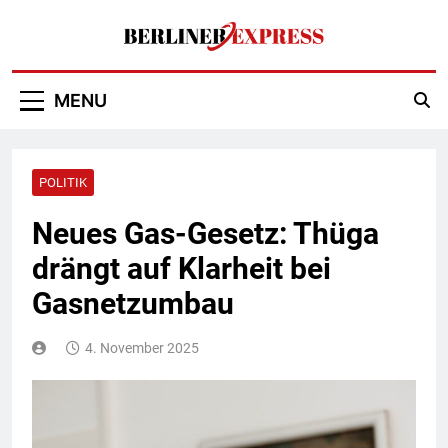
Skip
to
content
Berliner Express
MENU
POLITIK
Neues Gas-Gesetz: Thüga
drängt auf Klarheit bei
Gasnetzumbau
4. November 2025