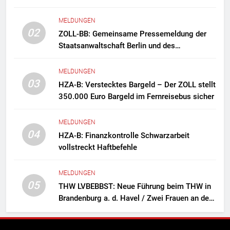
MELDUNGEN
02
ZOLL-BB: Gemeinsame Pressemeldung der
Staatsanwaltschaft Berlin und des
Zollfahndungsamtes Berlin-Brandenburg
Zollfahndung hebt mutmaßliches
MELDUNGEN
Drogenlabor aus
03
HZA-B: Verstecktes Bargeld – Der ZOLL stellt
350.000 Euro Bargeld im Fernreisebus sicher
MELDUNGEN
04
HZA-B: Finanzkontrolle Schwarzarbeit
vollstreckt Haftbefehle
MELDUNGEN
05
THW LVBEBBST: Neue Führung beim THW in
Brandenburg a. d. Havel / Zwei Frauen an der
Spitze des Ortsverbands