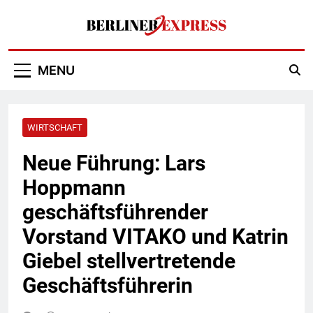
Skip
to
content
Berliner Express
MENU
WIRTSCHAFT
Neue Führung: Lars
Hoppmann
geschäftsführender
Vorstand VITAKO und Katrin
Giebel stellvertretende
Geschäftsführerin