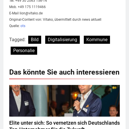
Tel. +49 30 2063 156-14
Mob. +49 175 1119466
E-Mail
lion@vitako.de
Original-Content von: Vitako, übermittelt durch news aktuell
Quelle:
ots
Tagged:
Bild
Digitalisierung
Kommune
Personalie
Das könnte Sie auch interessieren
Elite unter sich: So vernetzen sich Deutschlands