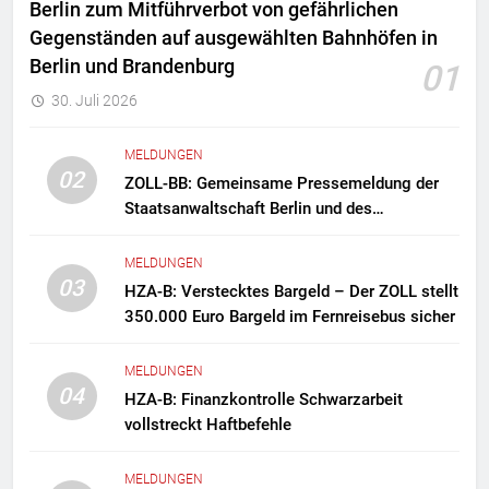
Berlin zum Mitführverbot von gefährlichen
Gegenständen auf ausgewählten Bahnhöfen in
Berlin und Brandenburg
01
30. Juli 2026
MELDUNGEN
02
ZOLL-BB: Gemeinsame Pressemeldung der
Staatsanwaltschaft Berlin und des
Zollfahndungsamtes Berlin-Brandenburg
Zollfahndung hebt mutmaßliches
MELDUNGEN
Drogenlabor aus
03
HZA-B: Verstecktes Bargeld – Der ZOLL stellt
350.000 Euro Bargeld im Fernreisebus sicher
MELDUNGEN
04
HZA-B: Finanzkontrolle Schwarzarbeit
vollstreckt Haftbefehle
MELDUNGEN