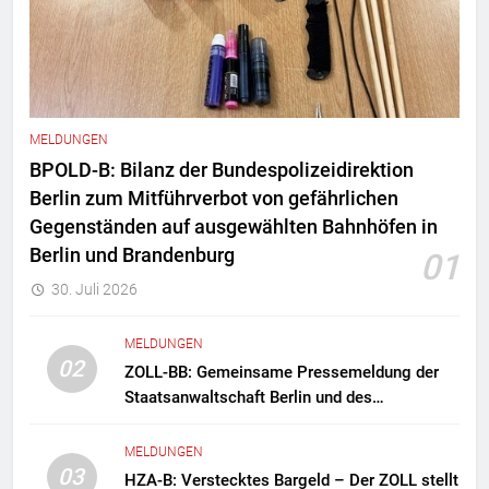
MELDUNGEN
BPOLD-B: Bilanz der Bundespolizeidirektion
Berlin zum Mitführverbot von gefährlichen
Gegenständen auf ausgewählten Bahnhöfen in
Berlin und Brandenburg
01
30. Juli 2026
MELDUNGEN
02
ZOLL-BB: Gemeinsame Pressemeldung der
Staatsanwaltschaft Berlin und des
Zollfahndungsamtes Berlin-Brandenburg
Zollfahndung hebt mutmaßliches
MELDUNGEN
Drogenlabor aus
03
HZA-B: Verstecktes Bargeld – Der ZOLL stellt