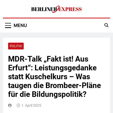
Skip
to
content
Berliner Express
MENU
POLITIK
MDR-Talk „Fakt ist! Aus
Erfurt“: Leistungsgedanke
statt Kuschelkurs – Was
taugen die Brombeer-Pläne
für die Bildungspolitik?
1. April 2025