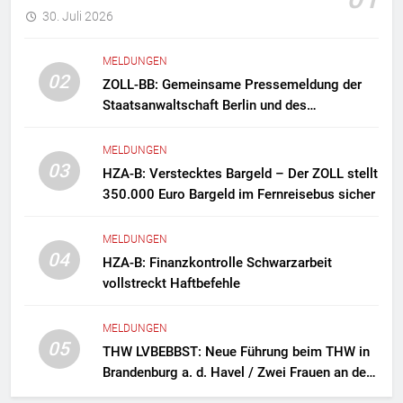
30. Juli 2026
MELDUNGEN
02
ZOLL-BB: Gemeinsame Pressemeldung der
Staatsanwaltschaft Berlin und des
Zollfahndungsamtes Berlin-Brandenburg
Zollfahndung hebt mutmaßliches
MELDUNGEN
Drogenlabor aus
03
HZA-B: Verstecktes Bargeld – Der ZOLL stellt
350.000 Euro Bargeld im Fernreisebus sicher
MELDUNGEN
04
HZA-B: Finanzkontrolle Schwarzarbeit
vollstreckt Haftbefehle
MELDUNGEN
05
THW LVBEBBST: Neue Führung beim THW in
Brandenburg a. d. Havel / Zwei Frauen an der
Spitze des Ortsverbands