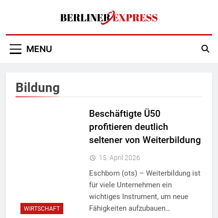
Skip
to
content
Berliner Express
MENU
Bildung
Beschäftigte Ü50
profitieren deutlich
seltener von Weiterbildung
15. April 2026
Eschborn (ots) – Weiterbildung ist
für viele Unternehmen ein
wichtiges Instrument, um neue
Fähigkeiten aufzubauen…
WIRTSCHAFT