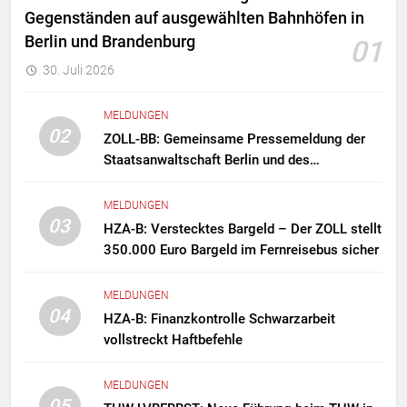
Gegenständen auf ausgewählten Bahnhöfen in
Berlin und Brandenburg
01
30. Juli 2026
MELDUNGEN
02
ZOLL-BB: Gemeinsame Pressemeldung der
Staatsanwaltschaft Berlin und des
Zollfahndungsamtes Berlin-Brandenburg
Zollfahndung hebt mutmaßliches
MELDUNGEN
Drogenlabor aus
03
HZA-B: Verstecktes Bargeld – Der ZOLL stellt
350.000 Euro Bargeld im Fernreisebus sicher
MELDUNGEN
04
HZA-B: Finanzkontrolle Schwarzarbeit
vollstreckt Haftbefehle
MELDUNGEN
05