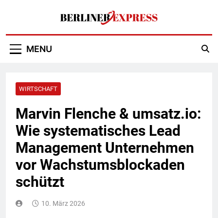
Skip
to
content
Berliner Express
MENU
WIRTSCHAFT
Marvin Flenche & umsatz.io:
Wie systematisches Lead
Management Unternehmen
vor Wachstumsblockaden
schützt
10. März 2026