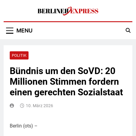
Skip
to
content
Berliner Express
MENU
POLITIK
Bündnis um den SoVD: 20
Millionen Stimmen fordern
einen gerechten Sozialstaat
10. März 2026
Berlin (ots) –