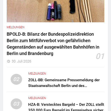
MELDUNGEN
BPOLD-B: Bilanz der Bundespolizeidirektion
Berlin zum Mitführverbot von gefährlichen
Gegenständen auf ausgewählten Bahnhöfen in
Berlin und Brandenburg
01
30. Juli 2026
MELDUNGEN
02
ZOLL-BB: Gemeinsame Pressemeldung der
Staatsanwaltschaft Berlin und des
Zollfahndungsamtes Berlin-Brandenburg
Zollfahndung hebt mutmaßliches
MELDUNGEN
Drogenlabor aus
03
HZA-B: Verstecktes Bargeld – Der ZOLL stellt
350.000 Euro Bargeld im Fernreisebus sicher