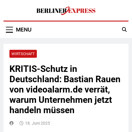
Skip
to
content
Berliner Express
MENU
WIRTSCHAFT
KRITIS-Schutz in
Deutschland: Bastian Rauen
von videoalarm.de verrät,
warum Unternehmen jetzt
handeln müssen
18. Juni 2025