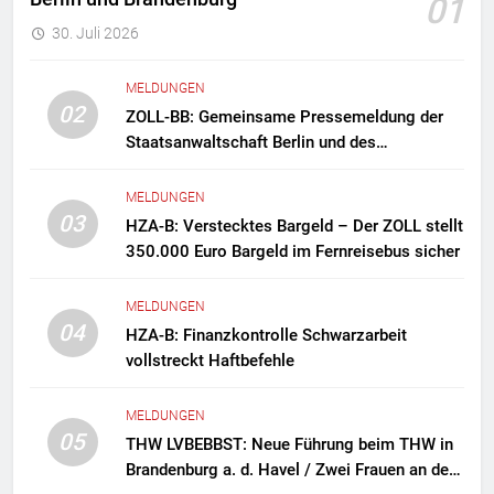
01
30. Juli 2026
MELDUNGEN
02
ZOLL-BB: Gemeinsame Pressemeldung der
Staatsanwaltschaft Berlin und des
Zollfahndungsamtes Berlin-Brandenburg
Zollfahndung hebt mutmaßliches
MELDUNGEN
Drogenlabor aus
03
HZA-B: Verstecktes Bargeld – Der ZOLL stellt
350.000 Euro Bargeld im Fernreisebus sicher
MELDUNGEN
04
HZA-B: Finanzkontrolle Schwarzarbeit
vollstreckt Haftbefehle
MELDUNGEN
05
THW LVBEBBST: Neue Führung beim THW in
Brandenburg a. d. Havel / Zwei Frauen an der