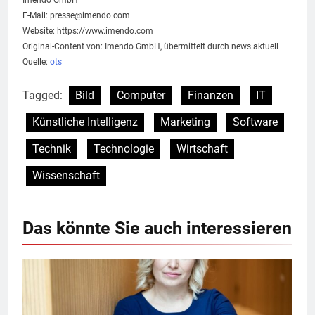
Imendo GmbH
E-Mail:
presse@imendo.com
Website: https://www.imendo.com
Original-Content von: Imendo GmbH, übermittelt durch news aktuell
Quelle:
ots
Tagged:
Bild
Computer
Finanzen
IT
Künstliche Intelligenz
Marketing
Software
Technik
Technologie
Wirtschaft
Wissenschaft
Das könnte Sie auch interessieren