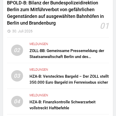
BPOLD-B: Bilanz der Bundespolizeidirektion
Berlin zum Mitführverbot von gefährlichen
Gegenständen auf ausgewählten Bahnhöfen in
Berlin und Brandenburg
01
30. Juli 2026
MELDUNGEN
02
ZOLL-BB: Gemeinsame Pressemeldung der
Staatsanwaltschaft Berlin und des
Zollfahndungsamtes Berlin-Brandenburg
Zollfahndung hebt mutmaßliches
MELDUNGEN
Drogenlabor aus
03
HZA-B: Verstecktes Bargeld – Der ZOLL stellt
350.000 Euro Bargeld im Fernreisebus sicher
MELDUNGEN
04
HZA-B: Finanzkontrolle Schwarzarbeit
vollstreckt Haftbefehle