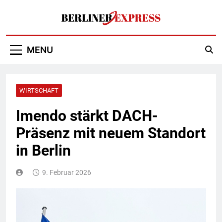
Skip
to
content
Berliner Express
MENU
WIRTSCHAFT
Imendo stärkt DACH-
Präsenz mit neuem Standort
in Berlin
9. Februar 2026