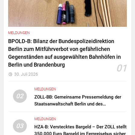
MELDUNGEN
BPOLD-B: Bilanz der Bundespolizeidirektion
Berlin zum Mitführverbot von gefährlichen
Gegenständen auf ausgewählten Bahnhöfen in
Berlin und Brandenburg
01
30. Juli 2026
MELDUNGEN
02
ZOLL-BB: Gemeinsame Pressemeldung der
Staatsanwaltschaft Berlin und des
Zollfahndungsamtes Berlin-Brandenburg
Zollfahndung hebt mutmaßliches
MELDUNGEN
Drogenlabor aus
03
HZA-B: Verstecktes Bargeld – Der ZOLL stellt
350.000 Euro Bargeld im Fernreisebus sicher