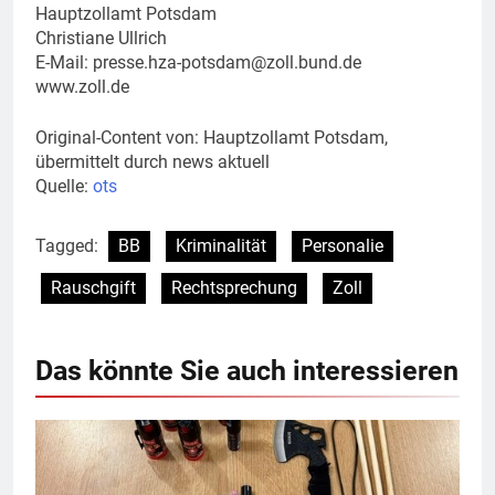
Hauptzollamt Potsdam
Christiane Ullrich
E-Mail:
presse.hza-potsdam@zoll.bund.de
www.zoll.de
Original-Content von: Hauptzollamt Potsdam,
übermittelt durch news aktuell
Quelle:
ots
Tagged:
BB
Kriminalität
Personalie
Rauschgift
Rechtsprechung
Zoll
Das könnte Sie auch interessieren