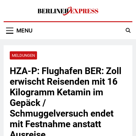
Skip
to
content
Berliner Express
MENU
MELDUNGEN
HZA-P: Flughafen BER: Zoll
erwischt Reisenden mit 16
Kilogramm Ketamin im
Gepäck /
Schmuggelversuch endet
mit Festnahme anstatt
Ausreise