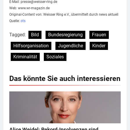
E-Mail:
presse@weisser-ring.de
Web: www.wr-magazin.de
Original-Content von: Weisser Ring e.V., übermittelt durch news aktuell
Quelle:
ots
Tagged:
Bild
Bundesregierung
Frauen
Hilfsorganisation
Jugendliche
Kinder
Kriminalität
Soziales
Das könnte Sie auch interessieren
Alice Weidel: Rekord-Insolvenzen sind