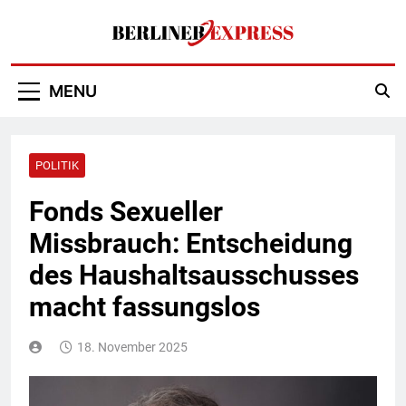
Skip
to
content
Berliner Express
MENU
POLITIK
Fonds Sexueller
Missbrauch: Entscheidung
des Haushaltsausschusses
macht fassungslos
18. November 2025