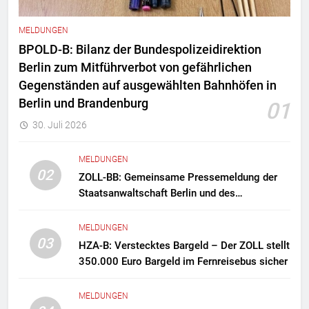
MELDUNGEN
BPOLD-B: Bilanz der Bundespolizeidirektion
Berlin zum Mitführverbot von gefährlichen
Gegenständen auf ausgewählten Bahnhöfen in
Berlin und Brandenburg
01
30. Juli 2026
MELDUNGEN
02
ZOLL-BB: Gemeinsame Pressemeldung der
Staatsanwaltschaft Berlin und des
Zollfahndungsamtes Berlin-Brandenburg
Zollfahndung hebt mutmaßliches
MELDUNGEN
Drogenlabor aus
03
HZA-B: Verstecktes Bargeld – Der ZOLL stellt
350.000 Euro Bargeld im Fernreisebus sicher
MELDUNGEN