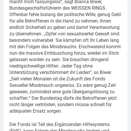
macht mich fassungslos“, sagt Bianca Biwer,
Bundesgeschäftsführerin des WEISSEN RINGS.
Offenbar fehle bislang der politische Wille, genug Geld
für alle Betroffenen in die Hand zu nehmen, ihnen
endlich Sicherheit zu geben und damit Verantwortung
zu übernehmen. „Opfer von sexualisierter Gewalt sind
besonders vulnerabel. Sie kämpfen oft ihr Leben lang
mit den Folgen des Missbrauchs. Erschwerend kommt
nun die massive Enttäuschung hinzu, wieder im Stich
gelassen worden zu sein. Sie brauchen dringend
niedrigschwellige Hilfen. Jeder Tag ohne
Unterstützung verschlimmert ihr Leiden“, so Biwer.
„Seit vielen Monaten ist die Zukunft des Fonds
Sexueller Missbrauch ungewiss. Es wäre genug Zeit
gewesen, zumindest eine gute Übergangslösung zu
schaffen.“ Der Bundestag dürfe die Betroffenen jetzt
nicht länger vertrösten, sondern müsse schnell für
adäquaten Ersatz sorgen.
Der Fonds ist Teil des Ergänzenden Hilfesystems
(EHS), kann Folgen des Missbrauchs lindern und