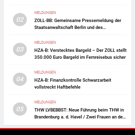
MELDUNGEN
02
ZOLL-BB: Gemeinsame Pressemeldung der
Staatsanwaltschaft Berlin und des
Zollfahndungsamtes Berlin-Brandenburg
Zollfahndung hebt mutmaßliches
MELDUNGEN
Drogenlabor aus
03
HZA-B: Verstecktes Bargeld – Der ZOLL stellt
350.000 Euro Bargeld im Fernreisebus sicher
MELDUNGEN
04
HZA-B: Finanzkontrolle Schwarzarbeit
vollstreckt Haftbefehle
MELDUNGEN
05
THW LVBEBBST: Neue Führung beim THW in
Brandenburg a. d. Havel / Zwei Frauen an der
Spitze des Ortsverbands