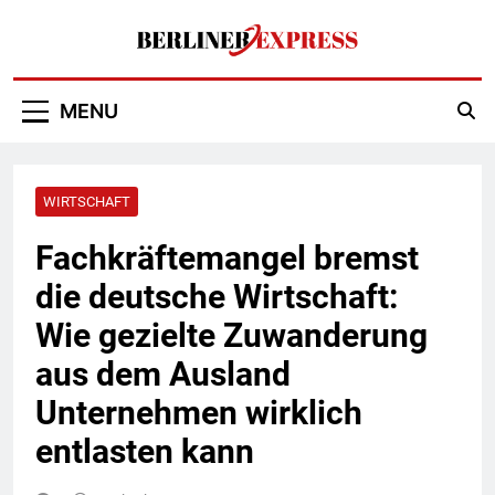
Skip
to
content
Berliner Express
MENU
WIRTSCHAFT
Fachkräftemangel bremst
die deutsche Wirtschaft:
Wie gezielte Zuwanderung
aus dem Ausland
Unternehmen wirklich
entlasten kann