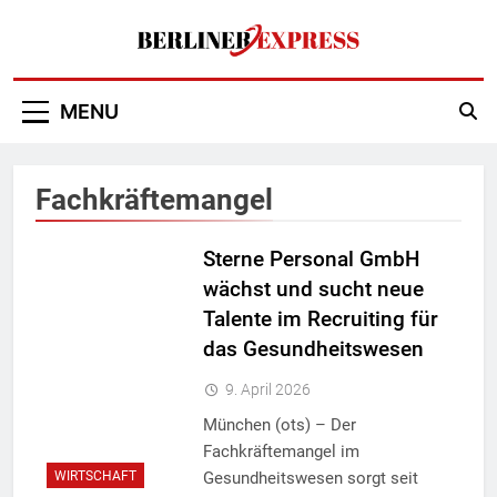
Skip
to
content
Berliner Express
MENU
Fachkräftemangel
Sterne Personal GmbH
wächst und sucht neue
Talente im Recruiting für
das Gesundheitswesen
9. April 2026
München (ots) – Der
Fachkräftemangel im
Gesundheitswesen sorgt seit
WIRTSCHAFT