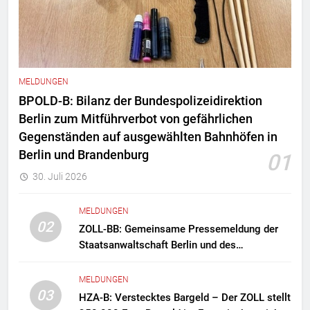
MELDUNGEN
BPOLD-B: Bilanz der Bundespolizeidirektion
Berlin zum Mitführverbot von gefährlichen
Gegenständen auf ausgewählten Bahnhöfen in
Berlin und Brandenburg
01
30. Juli 2026
MELDUNGEN
02
ZOLL-BB: Gemeinsame Pressemeldung der
Staatsanwaltschaft Berlin und des
Zollfahndungsamtes Berlin-Brandenburg
Zollfahndung hebt mutmaßliches
MELDUNGEN
Drogenlabor aus
03
HZA-B: Verstecktes Bargeld – Der ZOLL stellt