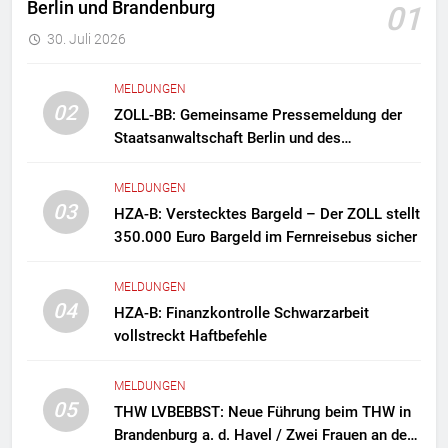
Berlin und Brandenburg
01
30. Juli 2026
MELDUNGEN
02
ZOLL-BB: Gemeinsame Pressemeldung der
Staatsanwaltschaft Berlin und des
Zollfahndungsamtes Berlin-Brandenburg
Zollfahndung hebt mutmaßliches
MELDUNGEN
Drogenlabor aus
03
HZA-B: Verstecktes Bargeld – Der ZOLL stellt
350.000 Euro Bargeld im Fernreisebus sicher
MELDUNGEN
04
HZA-B: Finanzkontrolle Schwarzarbeit
vollstreckt Haftbefehle
MELDUNGEN
05
THW LVBEBBST: Neue Führung beim THW in
Brandenburg a. d. Havel / Zwei Frauen an der