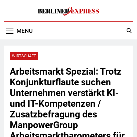
Skip
to
content
Berliner Express
MENU
WIRTSCHAFT
Arbeitsmarkt Spezial: Trotz
Konjunkturflaute suchen
Unternehmen verstärkt KI-
und IT-Kompetenzen /
Zusatzbefragung des
ManpowerGroup
Arbeitsmarktbarometers für