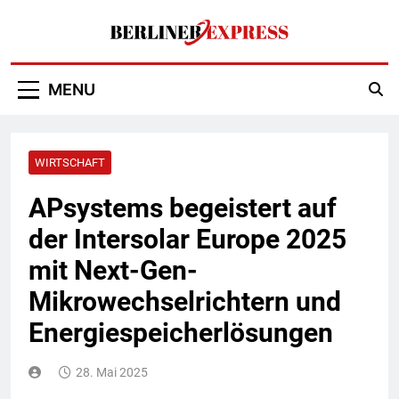
Skip
to
content
Berliner Express
MENU
WIRTSCHAFT
APsystems begeistert auf
der Intersolar Europe 2025
mit Next-Gen-
Mikrowechselrichtern und
Energiespeicherlösungen
28. Mai 2025