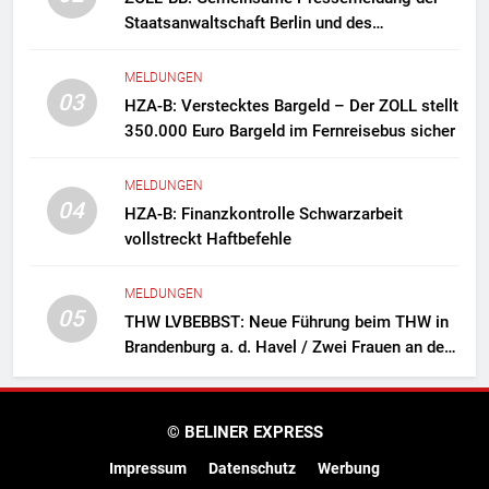
Staatsanwaltschaft Berlin und des
Zollfahndungsamtes Berlin-Brandenburg
Zollfahndung hebt mutmaßliches
MELDUNGEN
Drogenlabor aus
03
HZA-B: Verstecktes Bargeld – Der ZOLL stellt
350.000 Euro Bargeld im Fernreisebus sicher
MELDUNGEN
04
HZA-B: Finanzkontrolle Schwarzarbeit
vollstreckt Haftbefehle
MELDUNGEN
05
THW LVBEBBST: Neue Führung beim THW in
Brandenburg a. d. Havel / Zwei Frauen an der
Spitze des Ortsverbands
© BELINER EXPRESS
Impressum
Datenschutz
Werbung