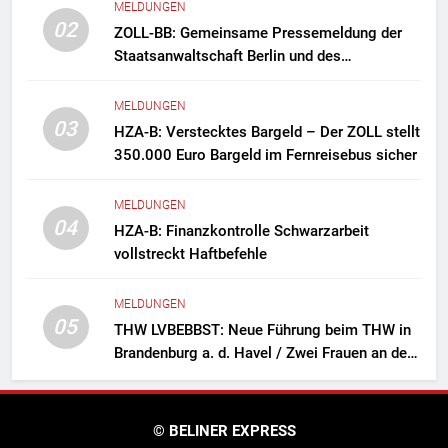
MELDUNGEN
02
ZOLL-BB: Gemeinsame Pressemeldung der
Staatsanwaltschaft Berlin und des
Zollfahndungsamtes Berlin-Brandenburg
Zollfahndung hebt mutmaßliches
MELDUNGEN
Drogenlabor aus
03
HZA-B: Verstecktes Bargeld – Der ZOLL stellt
350.000 Euro Bargeld im Fernreisebus sicher
MELDUNGEN
04
HZA-B: Finanzkontrolle Schwarzarbeit
vollstreckt Haftbefehle
MELDUNGEN
05
THW LVBEBBST: Neue Führung beim THW in
Brandenburg a. d. Havel / Zwei Frauen an der
Spitze des Ortsverbands
© BELINER EXPRESS