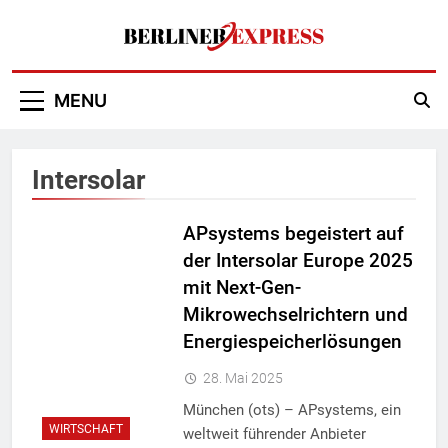
Skip
to
content
Berliner Express
MENU
Intersolar
APsystems begeistert auf
der Intersolar Europe 2025
mit Next-Gen-
Mikrowechselrichtern und
Energiespeicherlösungen
28. Mai 2025
München (ots) – APsystems, ein
WIRTSCHAFT
weltweit führender Anbieter