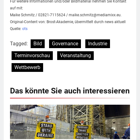
Für weitere Informationen und/oder Bildmaterial nehmen Sie Kontakt
auf mit:
Maike Schmitz / 02821-7115624 /
maike.schmitz@mediamixx.eu
.
Original-Content von: Brost-Akademie, übermittelt durch news aktuell
Quelle:
ots
Tagged:
Bild
Governance
Industrie
Terminvorschau
Veranstaltung
Wettbewerb
Das könnte Sie auch interessieren