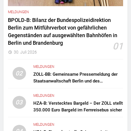
MELDUNGEN
BPOLD-B: Bilanz der Bundespolizeidirektion
Berlin zum Mitführverbot von gefährlichen
Gegenständen auf ausgewählten Bahnhöfen in
Berlin und Brandenburg
01
30. Juli 2026
MELDUNGEN
02
ZOLL-BB: Gemeinsame Pressemeldung der
Staatsanwaltschaft Berlin und des
Zollfahndungsamtes Berlin-Brandenburg
Zollfahndung hebt mutmaßliches
MELDUNGEN
Drogenlabor aus
03
HZA-B: Verstecktes Bargeld – Der ZOLL stellt
350.000 Euro Bargeld im Fernreisebus sicher
MELDUNGEN