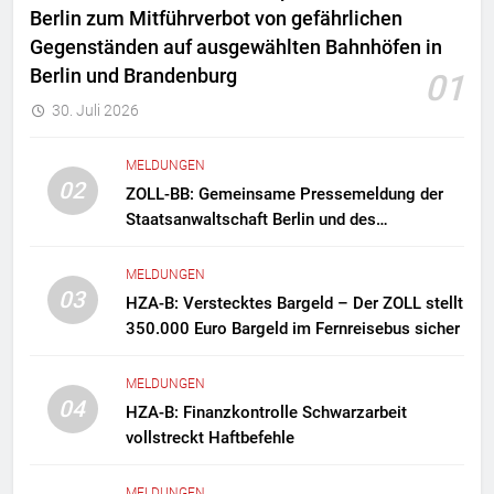
Berlin zum Mitführverbot von gefährlichen
Gegenständen auf ausgewählten Bahnhöfen in
Berlin und Brandenburg
01
30. Juli 2026
MELDUNGEN
02
ZOLL-BB: Gemeinsame Pressemeldung der
Staatsanwaltschaft Berlin und des
Zollfahndungsamtes Berlin-Brandenburg
Zollfahndung hebt mutmaßliches
MELDUNGEN
Drogenlabor aus
03
HZA-B: Verstecktes Bargeld – Der ZOLL stellt
350.000 Euro Bargeld im Fernreisebus sicher
MELDUNGEN
04
HZA-B: Finanzkontrolle Schwarzarbeit
vollstreckt Haftbefehle
MELDUNGEN