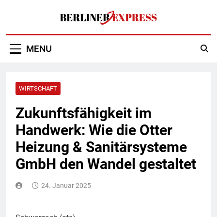
Skip
to
content
Berliner Express
MENU
WIRTSCHAFT
Zukunftsfähigkeit im
Handwerk: Wie die Otter
Heizung & Sanitärsysteme
GmbH den Wandel gestaltet
24. Januar 2025