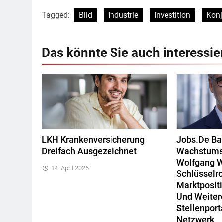
Tagged:
Bild
Industrie
Investition
Konj
Das könnte Sie auch interessie
LKH Krankenversicherung
Jobs.de Ba
Dreifach Ausgezeichnet
Wachstums
Wolfgang 
14. April 2026
Schlüsselro
Marktposit
Und Weiter
Stellenport
Netzwerk