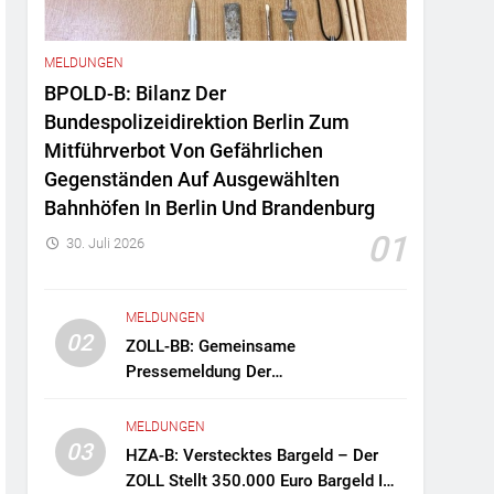
MELDUNGEN
BPOLD-B: Bilanz Der
Bundespolizeidirektion Berlin Zum
Mitführverbot Von Gefährlichen
Gegenständen Auf Ausgewählten
Bahnhöfen In Berlin Und Brandenburg
01
30. Juli 2026
MELDUNGEN
02
ZOLL-BB: Gemeinsame
Pressemeldung Der
Staatsanwaltschaft Berlin Und Des
Zollfahndungsamtes Berlin-
MELDUNGEN
Brandenburg Zollfahndung Hebt
03
HZA-B: Verstecktes Bargeld – Der
Mutmaßliches Drogenlabor Aus
ZOLL Stellt 350.000 Euro Bargeld Im