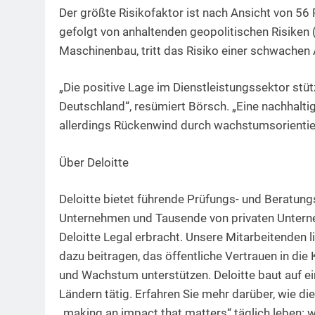
Der größte Risikofaktor ist nach Ansicht von 56
gefolgt von anhaltenden geopolitischen Risiken 
Maschinenbau, tritt das Risiko einer schwachen
„Die positive Lage im Dienstleistungssektor stüt
Deutschland“, resümiert Börsch. „Eine nachhaltig
allerdings Rückenwind durch wachstumsorientie
Über Deloitte
Deloitte bietet führende Prüfungs- und Beratun
Unternehmen und Tausende von privaten Unterne
Deloitte Legal erbracht. Unsere Mitarbeitenden l
dazu beitragen, das öffentliche Vertrauen in di
und Wachstum unterstützen. Deloitte baut auf ei
Ländern tätig. Erfahren Sie mehr darüber, wie di
„making an impact that matters“ täglich leben: w