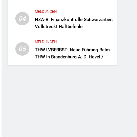
Fernreisebus Sicher
MELDUNGEN
04
HZA-B: Finanzkontrolle Schwarzarbeit
Vollstreckt Haftbefehle
MELDUNGEN
05
THW LVBEBBST: Neue Führung Beim
THW In Brandenburg A. D. Havel /
Zwei Frauen An Der Spitze Des
Ortsverbands