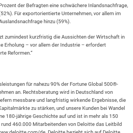
 Prozent der Befragten eine schwächere Inlandsnachfrage,
(52%). Für exportorientierte Unternehmen, vor allem im
 Auslandsnachfrage hinzu (59%).
zt zumindest kurzfristig die Aussichten der Wirtschaft in
e Erholung – vor allem der Industrie – erfordert
rte Reformen.“
gsleistungen für nahezu 90% der Fortune Global 500®-
hmen an. Rechtsberatung wird in Deutschland von
iefern messbare und langfristig wirkende Ergebnisse, die
e Kapitalmärkte zu stärken, und unsere Kunden bei Wandel
ne 180-jährige Geschichte auf und ist in mehr als 150
e rund 460.000 Mitarbeitenden von Deloitte das Leitbild
ww.deloitte.com/de. Deloitte bezieht sich auf Deloitte