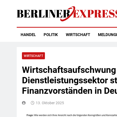
Skip
to
content
Berliner Express
HANDEL
POLITIK
WIRTSCHAFT
MELDUNG
WIRTSCHAFT
Wirtschaftsaufschwung l
Dienstleistungssektor s
Finanzvorständen in De
13. Oktober 2025