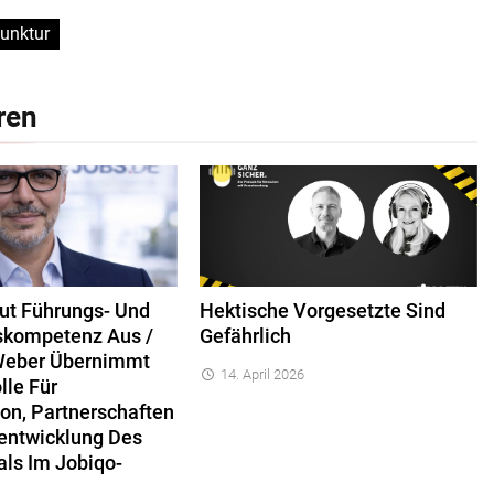
unktur
ren
ut Führungs- Und
Hektische Vorgesetzte Sind
kompetenz Aus /
Gefährlich
Weber Übernimmt
14. April 2026
lle Für
ion, Partnerschaften
entwicklung Des
als Im Jobiqo-