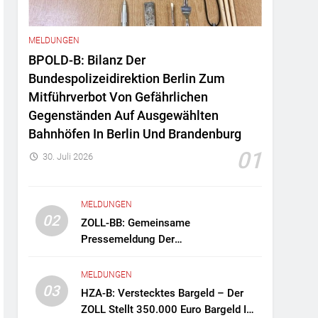
MELDUNGEN
BPOLD-B: Bilanz Der
Bundespolizeidirektion Berlin Zum
Mitführverbot Von Gefährlichen
Gegenständen Auf Ausgewählten
Bahnhöfen In Berlin Und Brandenburg
01
30. Juli 2026
MELDUNGEN
02
ZOLL-BB: Gemeinsame
Pressemeldung Der
Staatsanwaltschaft Berlin Und Des
Zollfahndungsamtes Berlin-
MELDUNGEN
Brandenburg Zollfahndung Hebt
03
HZA-B: Verstecktes Bargeld – Der
Mutmaßliches Drogenlabor Aus
ZOLL Stellt 350.000 Euro Bargeld Im