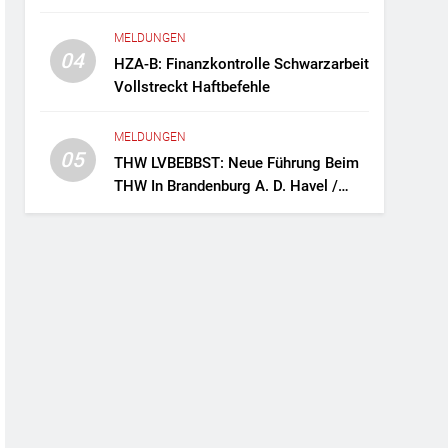
Fernreisebus Sicher
MELDUNGEN
04
HZA-B: Finanzkontrolle Schwarzarbeit
Vollstreckt Haftbefehle
MELDUNGEN
05
THW LVBEBBST: Neue Führung Beim
THW In Brandenburg A. D. Havel /
Zwei Frauen An Der Spitze Des
Ortsverbands