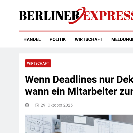
Skip
to
content
Berliner Express
HANDEL
POLITIK
WIRTSCHAFT
MELDUNG
WIRTSCHAFT
Wenn Deadlines nur Deko
wann ein Mitarbeiter zu
29. Oktober 2025