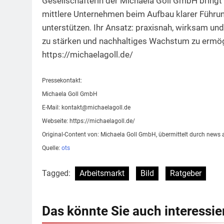
Gesellschafterin der Michaela Goll GmbH bringt 
mittlere Unternehmen beim Aufbau klarer Führu
unterstützen. Ihr Ansatz: praxisnah, wirksam und
zu stärken und nachhaltiges Wachstum zu ermög
https://michaelagoll.de/
Pressekontakt:
Michaela Goll GmbH
E-Mail:
kontakt@michaelagoll.de
Webseite: https://michaelagoll.de/
Original-Content von: Michaela Goll GmbH, übermittelt durch news a
Quelle:
ots
Tagged:
Arbeitsmarkt
Bild
Ratgeber
Das könnte Sie auch interessie