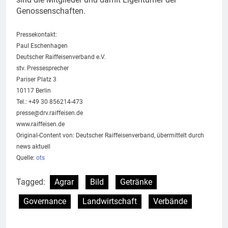
Genossenschaften.
Pressekontakt:
Paul Eschenhagen
Deutscher Raiffeisenverband e.V.
stv. Pressesprecher
Pariser Platz 3
10117 Berlin
Tel.: +49 30 856214-473
presse@drv.raiffeisen.de
www.raiffeisen.de
Original-Content von: Deutscher Raiffeisenverband, übermittelt durch
news aktuell
Quelle:
ots
Tagged:
Agrar
Bild
Getränke
Governance
Landwirtschaft
Verbände