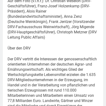
Auf dem Foto (v.l.n.r.): Dr. Christian Weseloh (DRV-
Geschäftsführer), Franz-Josef Holzenkamp (DRV-
Präsident), Alois Rainer
(Bundeslandwirtschaftsminister), Anna Zenz
(Deutsche Weinkönigin), Frank Jentzer (Vorsitzender
DRV-Fachausschuss Weinwirtschaft), Jörg Migende
(DRV-Hauptgeschäftsführer), Christoph Metzner (DRV
Leitung Public Affairs)
Über den DRV
Der DRV vertritt die Interessen der genossenschaftlich
orientierten Unternehmen der deutschen Agrar- und
Ernährungswirtschaft. Als wichtiges Glied der
Wertschöpfungskette Lebensmittel erzielen die 1.635
DRV-Mitgliedsunternehmen in der Erzeugung, im
Handel und in der Verarbeitung von pflanzlichen und
tierischen Erzeugnissen mit rund 110.000
Mitarbeiterinnen und Mitarbeitern einen Umsatz von
77,8 Milliarden Euro. Landwirte, Gärtner und Winzer
sind die Mitglieder und damit Eigentümer der