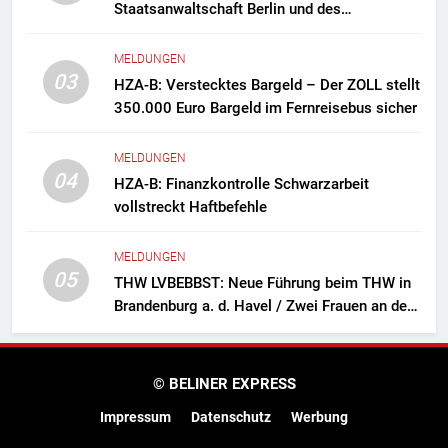
Staatsanwaltschaft Berlin und des
Zollfahndungsamtes Berlin-Brandenburg
Zollfahndung hebt mutmaßliches
MELDUNGEN
Drogenlabor aus
03
HZA-B: Verstecktes Bargeld – Der ZOLL stellt
350.000 Euro Bargeld im Fernreisebus sicher
MELDUNGEN
04
HZA-B: Finanzkontrolle Schwarzarbeit
vollstreckt Haftbefehle
MELDUNGEN
05
THW LVBEBBST: Neue Führung beim THW in
Brandenburg a. d. Havel / Zwei Frauen an der
Spitze des Ortsverbands
© BELINER EXPRESS
Impressum
Datenschutz
Werbung