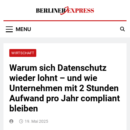
Skip
to
content
Berliner Express
MENU
WIRTSCHAFT
Warum sich Datenschutz
wieder lohnt – und wie
Unternehmen mit 2 Stunden
Aufwand pro Jahr compliant
bleiben
19. Mai 2025