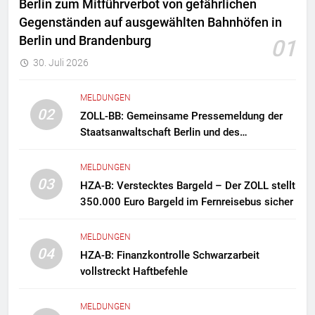
Berlin zum Mitführverbot von gefährlichen
Gegenständen auf ausgewählten Bahnhöfen in
Berlin und Brandenburg
01
30. Juli 2026
MELDUNGEN
02
ZOLL-BB: Gemeinsame Pressemeldung der
Staatsanwaltschaft Berlin und des
Zollfahndungsamtes Berlin-Brandenburg
Zollfahndung hebt mutmaßliches
MELDUNGEN
Drogenlabor aus
03
HZA-B: Verstecktes Bargeld – Der ZOLL stellt
350.000 Euro Bargeld im Fernreisebus sicher
MELDUNGEN
04
HZA-B: Finanzkontrolle Schwarzarbeit
vollstreckt Haftbefehle
MELDUNGEN