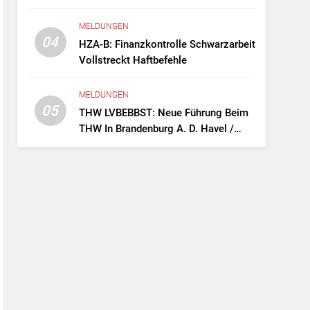
Fernreisebus Sicher
MELDUNGEN
04
HZA-B: Finanzkontrolle Schwarzarbeit
Vollstreckt Haftbefehle
MELDUNGEN
05
THW LVBEBBST: Neue Führung Beim
THW In Brandenburg A. D. Havel /
Zwei Frauen An Der Spitze Des
Ortsverbands