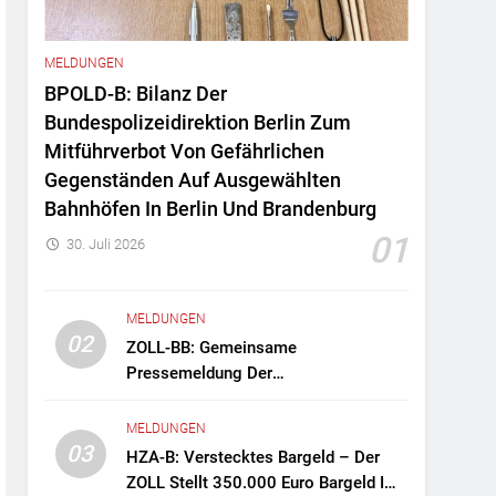
MELDUNGEN
BPOLD-B: Bilanz Der
Bundespolizeidirektion Berlin Zum
Mitführverbot Von Gefährlichen
Gegenständen Auf Ausgewählten
Bahnhöfen In Berlin Und Brandenburg
01
30. Juli 2026
MELDUNGEN
02
ZOLL-BB: Gemeinsame
Pressemeldung Der
Staatsanwaltschaft Berlin Und Des
Zollfahndungsamtes Berlin-
MELDUNGEN
Brandenburg Zollfahndung Hebt
03
HZA-B: Verstecktes Bargeld – Der
Mutmaßliches Drogenlabor Aus
ZOLL Stellt 350.000 Euro Bargeld Im