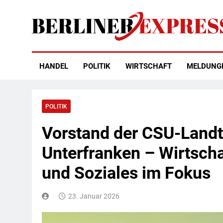
Skip
to
content
Berliner Express
HANDEL
POLITIK
WIRTSCHAFT
MELDUNG
POLITIK
Vorstand der CSU-Landta
Unterfranken – Wirtsch
und Soziales im Fokus
23. Januar 2026