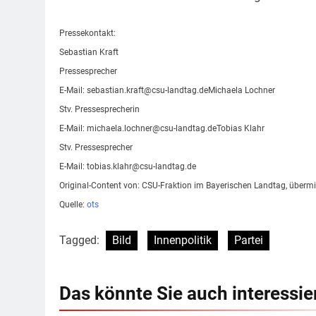
Pressekontakt:
Sebastian Kraft
Pressesprecher
E-Mail:
sebastian.kraft@csu-landtag.deMichaela
Lochner
Stv. Pressesprecherin
E-Mail:
michaela.lochner@csu-landtag.deTobias
Klahr
Stv. Pressesprecher
E-Mail:
tobias.klahr@csu-landtag.de
Original-Content von: CSU-Fraktion im Bayerischen Landtag, übermit
Quelle:
ots
Tagged:
Bild
Innenpolitik
Partei
Das könnte Sie auch interessie