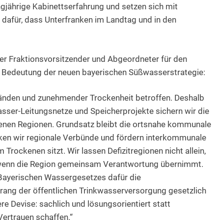
angjährige Kabinettserfahrung und setzen sich mit
n dafür, dass Unterfranken im Landtag und in den
der Fraktionsvorsitzender und Abgeordneter für den
e Bedeutung der neuen bayerischen Süßwasserstrategie:
änden und zunehmender Trockenheit betroffen. Deshalb
wasser-Leitungsnetze und Speicherprojekte sichern wir die
kenen Regionen. Grundsatz bleibt die ortsnahe kommunale
rken wir regionale Verbünde und fördern interkommunale
Trockenen sitzt. Wir lassen Defizitregionen nicht allein,
 wenn die Region gemeinsam Verantwortung übernimmt.
 Bayerischen Wassergesetzes dafür die
ang der öffentlichen Trinkwasserversorgung gesetzlich
e Devise: sachlich und lösungsorientiert statt
Vertrauen schaffen.“