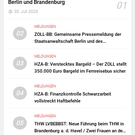
Berlin und Brandenburg
01
30. Juli 2026
MELDUNGEN
02
ZOLL-BB: Gemeinsame Pressemeldung der
Staatsanwaltschaft Berlin und des
Zollfahndungsamtes Berlin-Brandenburg
Zollfahndung hebt mutmaßliches
MELDUNGEN
Drogenlabor aus
03
HZA-B: Verstecktes Bargeld – Der ZOLL stellt
350.000 Euro Bargeld im Fernreisebus sicher
MELDUNGEN
04
HZA-B: Finanzkontrolle Schwarzarbeit
vollstreckt Haftbefehle
MELDUNGEN
05
THW LVBEBBST: Neue Führung beim THW in
Brandenburg a. d. Havel / Zwei Frauen an der