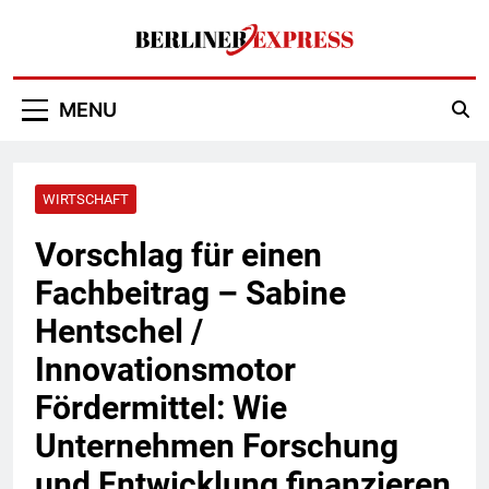
Skip
to
content
Berliner Express
MENU
WIRTSCHAFT
Vorschlag für einen
Fachbeitrag – Sabine
Hentschel /
Innovationsmotor
Fördermittel: Wie
Unternehmen Forschung
und Entwicklung finanzieren