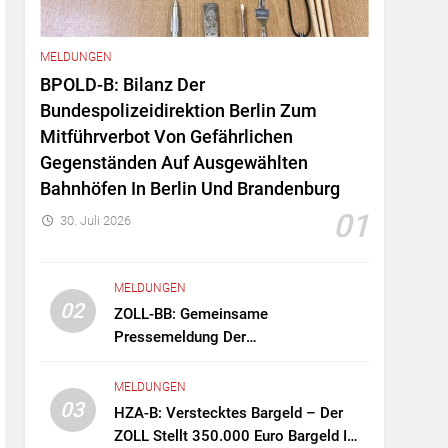
MELDUNGEN
BPOLD-B: Bilanz Der
Bundespolizeidirektion Berlin Zum
Mitführverbot Von Gefährlichen
Gegenständen Auf Ausgewählten
Bahnhöfen In Berlin Und Brandenburg
01
30. Juli 2026
MELDUNGEN
02
ZOLL-BB: Gemeinsame
Pressemeldung Der
Staatsanwaltschaft Berlin Und Des
Zollfahndungsamtes Berlin-
MELDUNGEN
Brandenburg Zollfahndung Hebt
03
HZA-B: Verstecktes Bargeld – Der
Mutmaßliches Drogenlabor Aus
ZOLL Stellt 350.000 Euro Bargeld Im