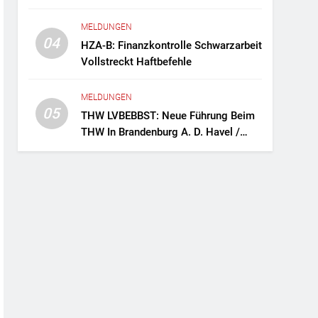
Fernreisebus Sicher
MELDUNGEN
04
HZA-B: Finanzkontrolle Schwarzarbeit
Vollstreckt Haftbefehle
MELDUNGEN
05
THW LVBEBBST: Neue Führung Beim
THW In Brandenburg A. D. Havel /
Zwei Frauen An Der Spitze Des
Ortsverbands