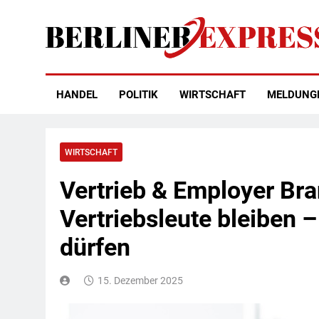
Skip
to
content
Berliner Express
HANDEL
POLITIK
WIRTSCHAFT
MELDUNG
WIRTSCHAFT
Vertrieb & Employer Br
Vertriebsleute bleiben –
dürfen
15. Dezember 2025