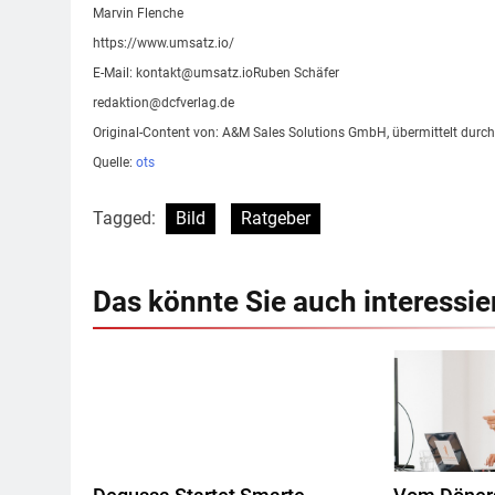
Marvin Flenche
https://www.umsatz.io/
E-Mail:
kontakt@umsatz.ioRuben
Schäfer
redaktion@dcfverlag.de
Original-Content von: A&M Sales Solutions GmbH, übermittelt durch
Quelle:
ots
Tagged:
Bild
Ratgeber
Das könnte Sie auch interessie