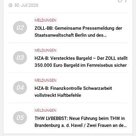
30. Juli 2026
MELDUNGEN
02
ZOLL-BB: Gemeinsame Pressemeldung der
Staatsanwaltschaft Berlin und des
Zollfahndungsamtes Berlin-Brandenburg
Zollfahndung hebt mutmaßliches
MELDUNGEN
Drogenlabor aus
03
HZA-B: Verstecktes Bargeld – Der ZOLL stellt
350.000 Euro Bargeld im Fernreisebus sicher
MELDUNGEN
04
HZA-B: Finanzkontrolle Schwarzarbeit
vollstreckt Haftbefehle
MELDUNGEN
05
THW LVBEBBST: Neue Führung beim THW in
Brandenburg a. d. Havel / Zwei Frauen an der
Spitze des Ortsverbands