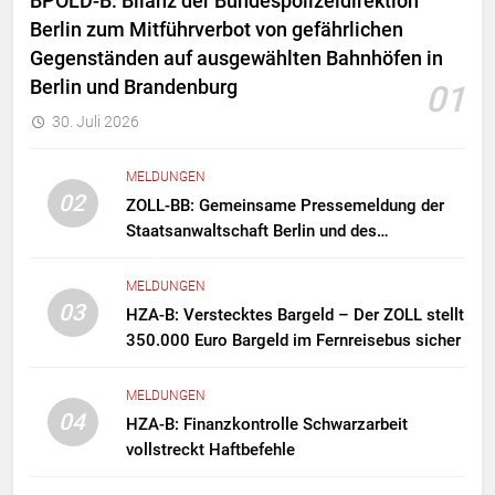
BPOLD-B: Bilanz der Bundespolizeidirektion
Berlin zum Mitführverbot von gefährlichen
Gegenständen auf ausgewählten Bahnhöfen in
Berlin und Brandenburg
01
30. Juli 2026
MELDUNGEN
02
ZOLL-BB: Gemeinsame Pressemeldung der
Staatsanwaltschaft Berlin und des
Zollfahndungsamtes Berlin-Brandenburg
Zollfahndung hebt mutmaßliches
MELDUNGEN
Drogenlabor aus
03
HZA-B: Verstecktes Bargeld – Der ZOLL stellt
350.000 Euro Bargeld im Fernreisebus sicher
MELDUNGEN
04
HZA-B: Finanzkontrolle Schwarzarbeit
vollstreckt Haftbefehle