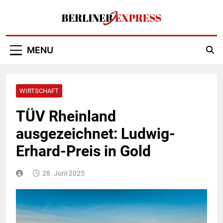
Skip
to
content
Berliner Express
MENU
WIRTSCHAFT
TÜV Rheinland
ausgezeichnet: Ludwig-
Erhard-Preis in Gold
28. Juni 2025