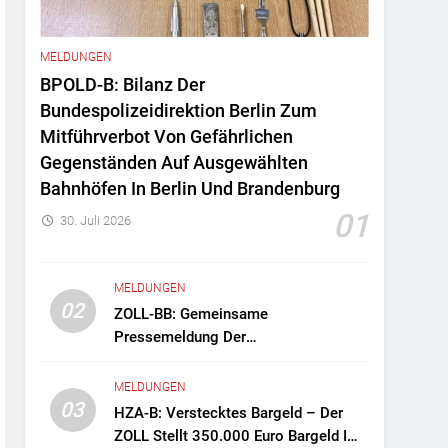
MELDUNGEN
BPOLD-B: Bilanz Der
Bundespolizeidirektion Berlin Zum
Mitführverbot Von Gefährlichen
Gegenständen Auf Ausgewählten
Bahnhöfen In Berlin Und Brandenburg
01
30. Juli 2026
MELDUNGEN
02
ZOLL-BB: Gemeinsame
Pressemeldung Der
Staatsanwaltschaft Berlin Und Des
Zollfahndungsamtes Berlin-
MELDUNGEN
Brandenburg Zollfahndung Hebt
03
HZA-B: Verstecktes Bargeld – Der
Mutmaßliches Drogenlabor Aus
ZOLL Stellt 350.000 Euro Bargeld Im