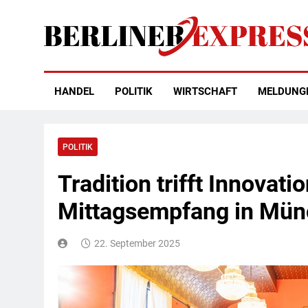
Skip
to
content
Berliner Express
HANDEL
POLITIK
WIRTSCHAFT
MELDUNG
POLITIK
Tradition trifft Innovati
Mittagsempfang in Mü
22. September 2025