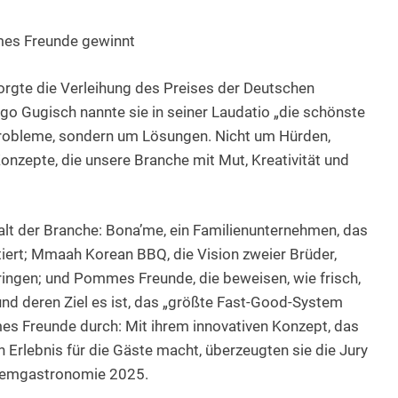
es Freunde gewinnt
rgte die Verleihung des Preises der Deutschen
 Gugisch nannte sie in seiner Laudatio „die schönste
Probleme, sondern um Lösungen. Nicht um Hürden,
nzepte, die unsere Branche mit Mut, Kreativität und
lfalt der Branche: Bona’me, ein Familienunternehmen, das
iert; Mmaah Korean BBQ, die Vision zweier Brüder,
ingen; und Pommes Freunde, die beweisen, wie frisch,
und deren Ziel es ist, das „größte Fast-Good-System
s Freunde durch: Mit ihrem innovativen Konzept, das
 Erlebnis für die Gäste macht, überzeugten sie die Jury
stemgastronomie 2025.