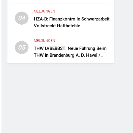
Fernreisebus Sicher
MELDUNGEN
04
HZA-B: Finanzkontrolle Schwarzarbeit
Vollstreckt Haftbefehle
MELDUNGEN
05
THW LVBEBBST: Neue Führung Beim
THW In Brandenburg A. D. Havel /
Zwei Frauen An Der Spitze Des
Ortsverbands