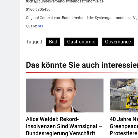
fuchs@bundesverband-systemgastronomie.de
0160-6305450
Original-Content von: Bundesverband der Systemgastronomie e. V., 
Quelle:
ots
Tagged:
Bild
Gastronomie
Governance
Das könnte Sie auch interessie
Alice Weidel: Rekord-
40 Jahre N
Insolvenzen Sind Warnsignal –
Greenpeace
Bundesregierung Verschärft
Protestiere