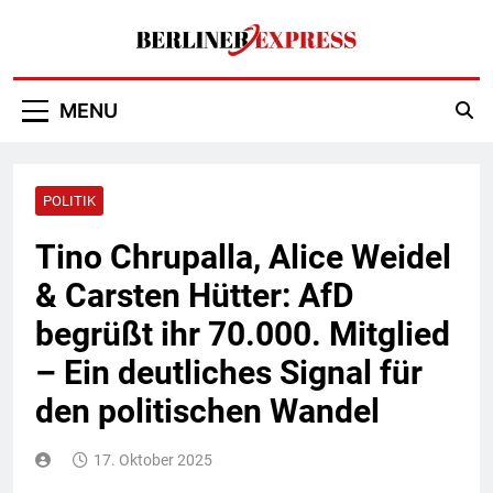
Skip
to
content
Berliner Express
MENU
POLITIK
Tino Chrupalla, Alice Weidel
& Carsten Hütter: AfD
begrüßt ihr 70.000. Mitglied
– Ein deutliches Signal für
den politischen Wandel
17. Oktober 2025