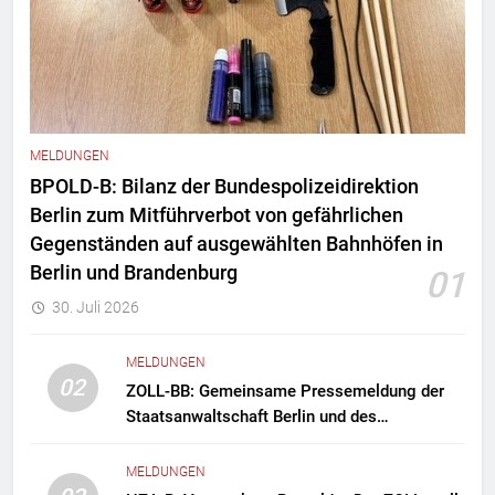
MELDUNGEN
BPOLD-B: Bilanz der Bundespolizeidirektion
Berlin zum Mitführverbot von gefährlichen
Gegenständen auf ausgewählten Bahnhöfen in
Berlin und Brandenburg
01
30. Juli 2026
MELDUNGEN
02
ZOLL-BB: Gemeinsame Pressemeldung der
Staatsanwaltschaft Berlin und des
Zollfahndungsamtes Berlin-Brandenburg
Zollfahndung hebt mutmaßliches
MELDUNGEN
Drogenlabor aus