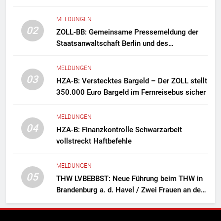
MELDUNGEN
02
ZOLL-BB: Gemeinsame Pressemeldung der
Staatsanwaltschaft Berlin und des
Zollfahndungsamtes Berlin-Brandenburg
Zollfahndung hebt mutmaßliches
MELDUNGEN
Drogenlabor aus
03
HZA-B: Verstecktes Bargeld – Der ZOLL stellt
350.000 Euro Bargeld im Fernreisebus sicher
MELDUNGEN
04
HZA-B: Finanzkontrolle Schwarzarbeit
vollstreckt Haftbefehle
MELDUNGEN
05
THW LVBEBBST: Neue Führung beim THW in
Brandenburg a. d. Havel / Zwei Frauen an der
Spitze des Ortsverbands