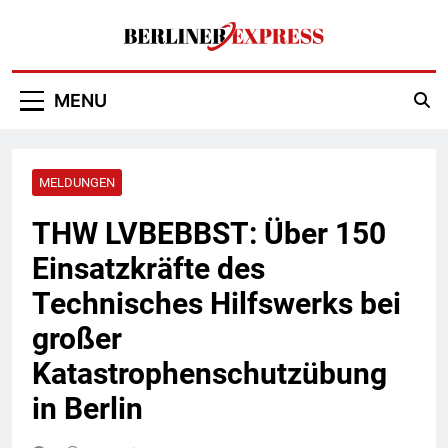
Skip
to
content
Berliner Express
MENU
MELDUNGEN
THW LVBEBBST: Über 150
Einsatzkräfte des
Technisches Hilfswerks bei
großer
Katastrophenschutzübung
in Berlin