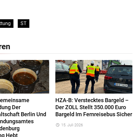
ttung
ST
ren
Gemeinsame
HZA-B: Verstecktes Bargeld –
dung Der
Der ZOLL Stellt 350.000 Euro
ltschaft Berlin Und
Bargeld Im Fernreisebus Sicher
ahndungsamtes
15. Juli 2026
ndenburg
ng Hebt