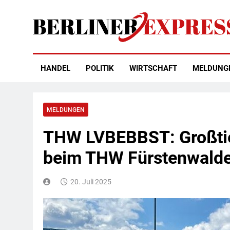
Skip
to
content
Berliner Express
HANDEL
POLITIK
WIRTSCHAFT
MELDUNG
MELDUNGEN
THW LVBEBBST: Großtier
beim THW Fürstenwald
20. Juli 2025