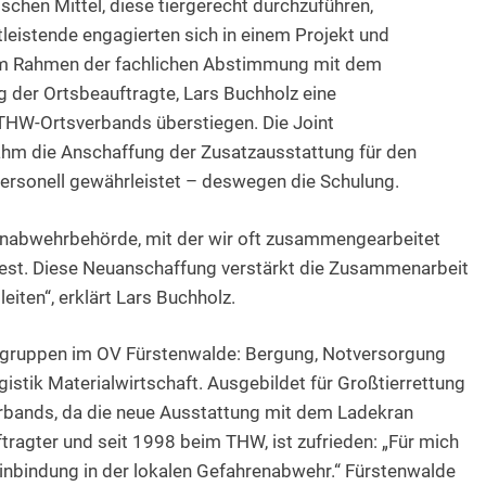
ischen Mittel, diese tiergerecht durchzuführen,
tleistende engagierten sich in einem Projekt und
 Im Rahmen der fachlichen Abstimmung mit dem
 der Ortsbeauftragte, Lars Buchholz eine
THW-Ortsverbands überstiegen. Die Joint
hm die Anschaffung der Zusatzausstattung für den
rsonell gewährleistet – deswegen die Schulung.
enabwehrbehörde, mit der wir oft zusammengearbeitet
pest. Diese Neuanschaffung verstärkt die Zusammenarbeit
iten“, erklärt Lars Buchholz.
chgruppen im OV Fürstenwalde: Bergung, Notversorgung
stik Materialwirtschaft. Ausgebildet für Großtierrettung
bands, da die neue Ausstattung mit dem Ladekran
ragter und seit 1998 beim THW, ist zufrieden: „Für mich
Einbindung in der lokalen Gefahrenabwehr.“ Fürstenwalde