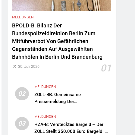
MELDUNGEN
BPOLD-B: Bilanz Der
Bundespolizeidirektion Berlin Zum
Mitführverbot Von Gefährlichen
Gegenständen Auf Ausgewählten
Bahnhöfen In Berlin Und Brandenburg
01
30. Juli 2026
MELDUNGEN
02
ZOLL-BB: Gemeinsame
Pressemeldung Der
Staatsanwaltschaft Berlin Und Des
Zollfahndungsamtes Berlin-
MELDUNGEN
Brandenburg Zollfahndung Hebt
03
HZA-B: Verstecktes Bargeld – Der
Mutmaßliches Drogenlabor Aus
ZOLL Stellt 350.000 Euro Bargeld Im