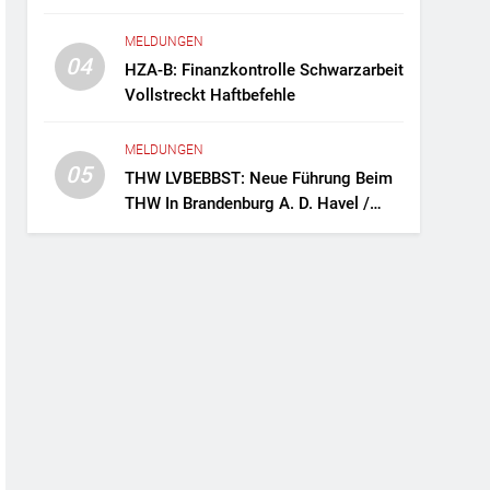
Fernreisebus Sicher
MELDUNGEN
04
HZA-B: Finanzkontrolle Schwarzarbeit
Vollstreckt Haftbefehle
MELDUNGEN
05
THW LVBEBBST: Neue Führung Beim
THW In Brandenburg A. D. Havel /
Zwei Frauen An Der Spitze Des
Ortsverbands