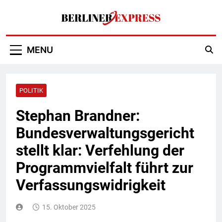
Skip
to
content
Berliner Express
MENU
POLITIK
Stephan Brandner:
Bundesverwaltungsgericht
stellt klar: Verfehlung der
Programmvielfalt führt zur
Verfassungswidrigkeit
15. Oktober 2025