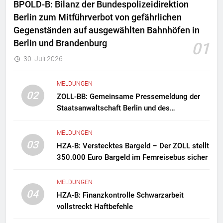
BPOLD-B: Bilanz der Bundespolizeidirektion
Berlin zum Mitführverbot von gefährlichen
Gegenständen auf ausgewählten Bahnhöfen in
Berlin und Brandenburg
01
30. Juli 2026
MELDUNGEN
02
ZOLL-BB: Gemeinsame Pressemeldung der
Staatsanwaltschaft Berlin und des
Zollfahndungsamtes Berlin-Brandenburg
Zollfahndung hebt mutmaßliches
MELDUNGEN
Drogenlabor aus
03
HZA-B: Verstecktes Bargeld – Der ZOLL stellt
350.000 Euro Bargeld im Fernreisebus sicher
MELDUNGEN
04
HZA-B: Finanzkontrolle Schwarzarbeit
vollstreckt Haftbefehle