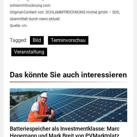
schlammtrocknung.com
Original-Content von: SCHLAMMTROCKNUNG michel gmbh – SDS,
übermittelt durch news aktuell
Quelle:
ots
Tagged:
Bild
Terminvorschau
Veranstaltung
Das könnte Sie auch interessieren
Batteriespeicher als Investmentklasse: Marc
Hegemann und Mark Breit von PVMarktplatz