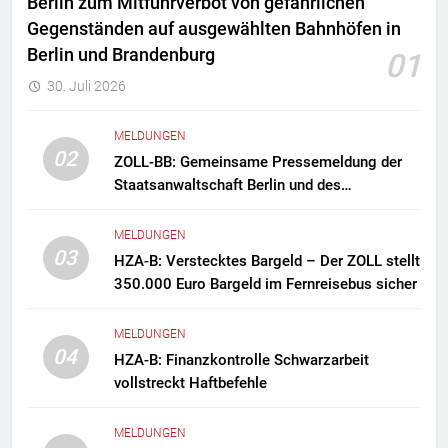
Berlin zum Mitführverbot von gefährlichen
Gegenständen auf ausgewählten Bahnhöfen in
Berlin und Brandenburg
01
30. Juli 2026
MELDUNGEN
02
ZOLL-BB: Gemeinsame Pressemeldung der
Staatsanwaltschaft Berlin und des
Zollfahndungsamtes Berlin-Brandenburg
Zollfahndung hebt mutmaßliches
MELDUNGEN
Drogenlabor aus
03
HZA-B: Verstecktes Bargeld – Der ZOLL stellt
350.000 Euro Bargeld im Fernreisebus sicher
MELDUNGEN
04
HZA-B: Finanzkontrolle Schwarzarbeit
vollstreckt Haftbefehle
MELDUNGEN