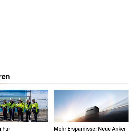
ren
h Für
Mehr Ersparnisse: Neue Anker