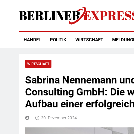
Skip
to
content
Berliner Express
HANDEL
POLITIK
WIRTSCHAFT
MELDUNG
WIRTSCHAFT
Sabrina Nennemann und
Consulting GmbH: Die wi
Aufbau einer erfolgrei
20. Dezember 2024