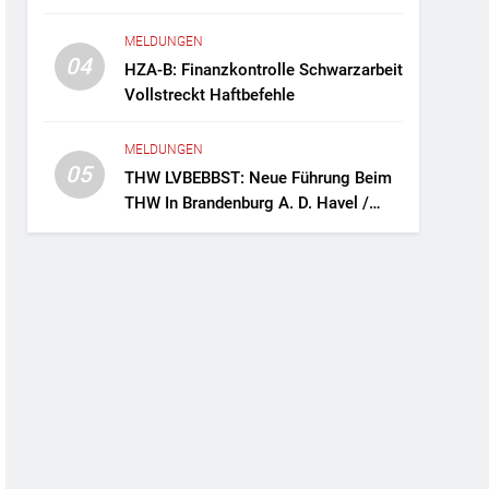
Fernreisebus Sicher
MELDUNGEN
04
HZA-B: Finanzkontrolle Schwarzarbeit
Vollstreckt Haftbefehle
MELDUNGEN
05
THW LVBEBBST: Neue Führung Beim
THW In Brandenburg A. D. Havel /
Zwei Frauen An Der Spitze Des
Ortsverbands