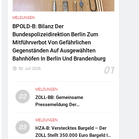
MELDUNGEN
BPOLD-B: Bilanz Der
Bundespolizeidirektion Berlin Zum
Mitführverbot Von Gefährlichen
Gegenständen Auf Ausgewählten
Bahnhöfen In Berlin Und Brandenburg
01
30. Juli 2026
MELDUNGEN
02
ZOLL-BB: Gemeinsame
Pressemeldung Der
Staatsanwaltschaft Berlin Und Des
Zollfahndungsamtes Berlin-
MELDUNGEN
Brandenburg Zollfahndung Hebt
03
HZA-B: Verstecktes Bargeld – Der
Mutmaßliches Drogenlabor Aus
ZOLL Stellt 350.000 Euro Bargeld Im