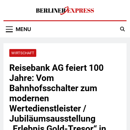
Skip
to
content
Berliner Express
MENU
WIRTSCHAFT
Reisebank AG feiert 100
Jahre: Vom
Bahnhofsschalter zum
modernen
Wertedienstleister /
Jubiläumsausstellung
„Erlebnis Gold-Tresor“ in