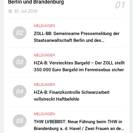
Berlin und Brandenburg
01
30. Juli 2026
MELDUNGEN
02
ZOLL-BB: Gemeinsame Pressemeldung der
Staatsanwaltschaft Berlin und des
Zollfahndungsamtes Berlin-Brandenburg
Zollfahndung hebt mutmaßliches
MELDUNGEN
Drogenlabor aus
03
HZA-B: Verstecktes Bargeld – Der ZOLL stellt
350.000 Euro Bargeld im Fernreisebus sicher
MELDUNGEN
04
HZA-B: Finanzkontrolle Schwarzarbeit
vollstreckt Haftbefehle
MELDUNGEN
05
THW LVBEBBST: Neue Führung beim THW in
Brandenburg a. d. Havel / Zwei Frauen an der