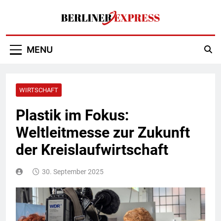
Skip
to
content
Berliner Express
MENU
WIRTSCHAFT
Plastik im Fokus:
Weltleitmesse zur Zukunft
der Kreislaufwirtschaft
30. September 2025