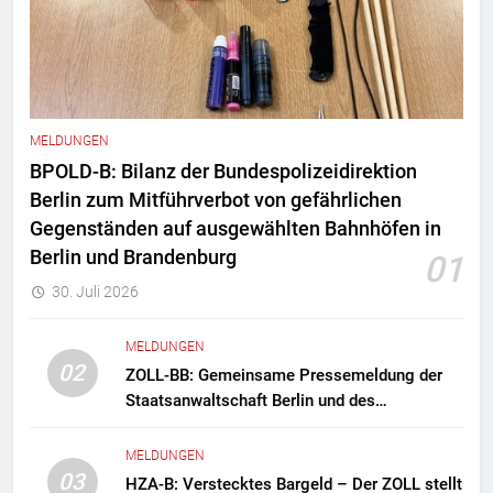
MELDUNGEN
BPOLD-B: Bilanz der Bundespolizeidirektion
Berlin zum Mitführverbot von gefährlichen
Gegenständen auf ausgewählten Bahnhöfen in
Berlin und Brandenburg
01
30. Juli 2026
MELDUNGEN
02
ZOLL-BB: Gemeinsame Pressemeldung der
Staatsanwaltschaft Berlin und des
Zollfahndungsamtes Berlin-Brandenburg
Zollfahndung hebt mutmaßliches
MELDUNGEN
Drogenlabor aus
03
HZA-B: Verstecktes Bargeld – Der ZOLL stellt